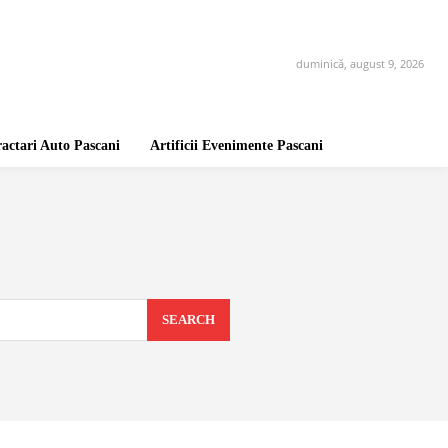
duminică, august 9, 2026
ractari Auto Pascani
Artificii Evenimente Pascani
SEARCH