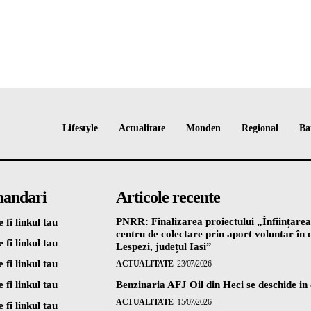
Lifestyle
Actualitate
Monden
Regional
Ba
andari
Articole recente
PNRR: Finalizarea proiectului „Înființarea
 fi linkul tau
centru de colectare prin aport voluntar î
 fi linkul tau
Lespezi, județul Iasi”
 fi linkul tau
ACTUALITATE
23/07/2026
 fi linkul tau
Benzinaria AFJ Oil din Heci se deschide in
ACTUALITATE
15/07/2026
 fi linkul tau