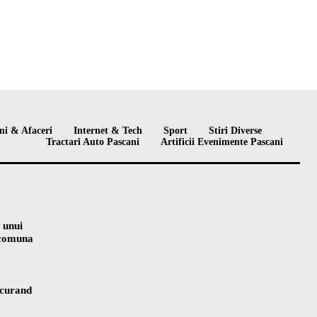
ni & Afaceri
Internet & Tech
Sport
Stiri Diverse
Tractari Auto Pascani
Artificii Evenimente Pascani
 unui
n comuna
 curand