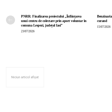
PNRR: Finalizarea proiectului „Înființarea
Benzinaria
unui centru de colectare prin aport voluntar în
curand
comuna Lespezi, județul Iasi”
15/07/2026
23/07/2026
Niciun articol afișat