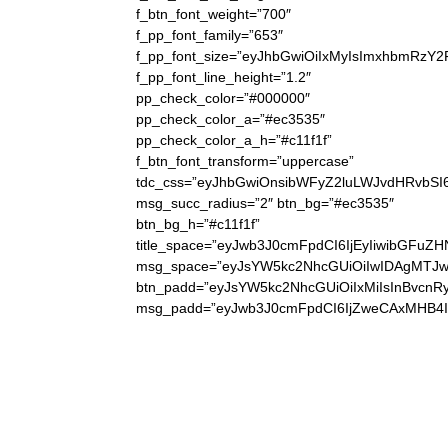
f_btn_font_weight=”700″
f_pp_font_family=”653″
f_pp_font_size=”eyJhbGwiOiIxMyIsImxhbmRzY2
f_pp_font_line_height=”1.2″
pp_check_color=”#000000″
pp_check_color_a=”#ec3535″
pp_check_color_a_h=”#c11f1f”
f_btn_font_transform=”uppercase”
tdc_css=”eyJhbGwiOnsibWFyZ2luLWJvdHRvbS
msg_succ_radius=”2″ btn_bg=”#ec3535″
btn_bg_h=”#c11f1f”
title_space=”eyJwb3J0cmFpdCI6IjEyIiwibGFuZH
msg_space=”eyJsYW5kc2NhcGUiOiIwIDAgMTJw
btn_padd=”eyJsYW5kc2NhcGUiOiIxMiIsInBvcnR
msg_padd=”eyJwb3J0cmFpdCI6IjZweCAxMHB4I