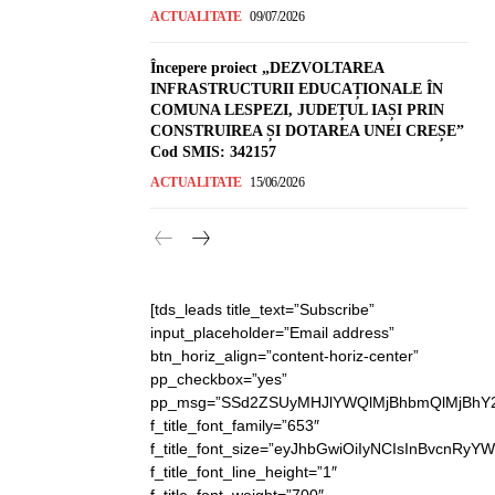
ACTUALITATE
09/07/2026
Începere proiect „DEZVOLTAREA
INFRASTRUCTURII EDUCAȚIONALE ÎN
COMUNA LESPEZI, JUDEȚUL IAȘI PRIN
CONSTRUIREA ȘI DOTAREA UNEI CREȘE”
Cod SMIS: 342157
ACTUALITATE
15/06/2026
[tds_leads title_text=”Subscribe”
input_placeholder=”Email address”
btn_horiz_align=”content-horiz-center”
pp_checkbox=”yes”
pp_msg=”SSd2ZSUyMHJlYWQlMjBhbmQlMjBhY2
f_title_font_family=”653″
f_title_font_size=”eyJhbGwiOiIyNCIsInBvcnRyY
f_title_font_line_height=”1″