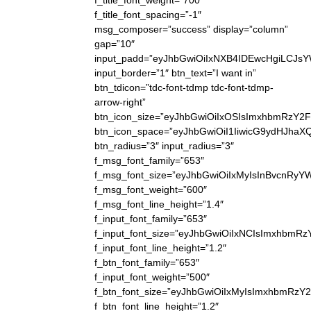
f_title_font_weight=”700″
f_title_font_spacing=”-1″
msg_composer=”success” display=”column”
gap=”10″
input_padd=”eyJhbGwiOiIxNXB4IDEwcHgiLCJs
input_border=”1″ btn_text=”I want in”
btn_tdicon=”tdc-font-tdmp tdc-font-tdmp-
arrow-right”
btn_icon_size=”eyJhbGwiOiIxOSIsImxhbmRzY2F
btn_icon_space=”eyJhbGwiOiI1IiwicG9ydHJhaXQ
btn_radius=”3″ input_radius=”3″
f_msg_font_family=”653″
f_msg_font_size=”eyJhbGwiOiIxMyIsInBvcnRyYWl
f_msg_font_weight=”600″
f_msg_font_line_height=”1.4″
f_input_font_family=”653″
f_input_font_size=”eyJhbGwiOiIxNCIsImxhbmRz
f_input_font_line_height=”1.2″
f_btn_font_family=”653″
f_input_font_weight=”500″
f_btn_font_size=”eyJhbGwiOiIxMyIsImxhbmRzY
f_btn_font_line_height=”1.2″