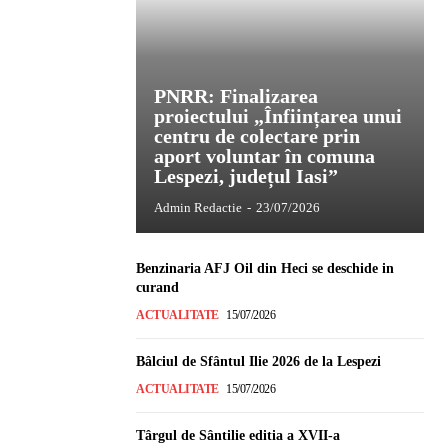
PNRR: Finalizarea
proiectului „Înființarea unui
centru de colectare prin
aport voluntar în comuna
Lespezi, județul Iasi”
Admin Redactie
-
23/07/2026
Benzinaria AFJ Oil din Heci se deschide in
curand
ACTUALITATE
15/07/2026
Bâlciul de Sfântul Ilie 2026 de la Lespezi
ACTUALITATE
15/07/2026
Târgul de Sântilie editia a XVII-a