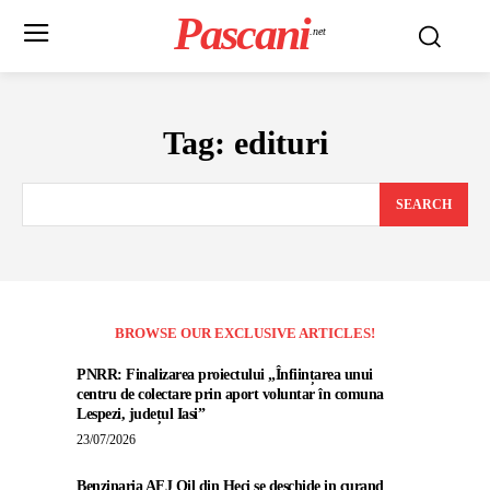
Pascani
.net
Tag:
edituri
SEARCH
BROWSE OUR EXCLUSIVE ARTICLES!
PNRR: Finalizarea proiectului „Înființarea unui
centru de colectare prin aport voluntar în comuna
Lespezi, județul Iasi”
23/07/2026
Benzinaria AFJ Oil din Heci se deschide in curand