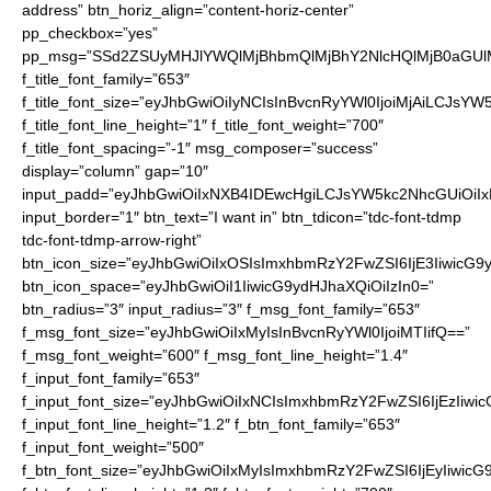
address” btn_horiz_align=”content-horiz-center”
pp_checkbox=”yes”
pp_msg=”SSd2ZSUyMHJlYWQlMjBhbmQlMjBhY2NlcHQlMjB0aGUl
f_title_font_family=”653″
f_title_font_size=”eyJhbGwiOiIyNCIsInBvcnRyYWl0IjoiMjAiLCJsYW
f_title_font_line_height=”1″ f_title_font_weight=”700″
f_title_font_spacing=”-1″ msg_composer=”success”
display=”column” gap=”10″
input_padd=”eyJhbGwiOiIxNXB4IDEwcHgiLCJsYW5kc2NhcGUiOiI
input_border=”1″ btn_text=”I want in” btn_tdicon=”tdc-font-tdmp
tdc-font-tdmp-arrow-right”
btn_icon_size=”eyJhbGwiOiIxOSIsImxhbmRzY2FwZSI6IjE3IiwicG9
btn_icon_space=”eyJhbGwiOiI1IiwicG9ydHJhaXQiOiIzIn0=”
btn_radius=”3″ input_radius=”3″ f_msg_font_family=”653″
f_msg_font_size=”eyJhbGwiOiIxMyIsInBvcnRyYWl0IjoiMTIifQ==”
f_msg_font_weight=”600″ f_msg_font_line_height=”1.4″
f_input_font_family=”653″
f_input_font_size=”eyJhbGwiOiIxNCIsImxhbmRzY2FwZSI6IjEzIiwi
f_input_font_line_height=”1.2″ f_btn_font_family=”653″
f_input_font_weight=”500″
f_btn_font_size=”eyJhbGwiOiIxMyIsImxhbmRzY2FwZSI6IjEyIiwic