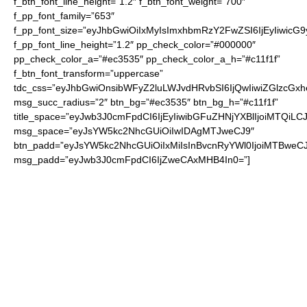
f_btn_font_line_height=”1.2″ f_btn_font_weight=”700″
f_pp_font_family=”653″
f_pp_font_size=”eyJhbGwiOiIxMyIsImxhbmRzY2FwZSI6IjEyIiwicG
f_pp_font_line_height=”1.2″ pp_check_color=”#000000″
pp_check_color_a=”#ec3535″ pp_check_color_a_h=”#c11f1f”
f_btn_font_transform=”uppercase”
tdc_css=”eyJhbGwiOnsibWFyZ2luLWJvdHRvbSI6IjQwIiwiZGlzc
msg_succ_radius=”2″ btn_bg=”#ec3535″ btn_bg_h=”#c11f1f”
title_space=”eyJwb3J0cmFpdCI6IjEyIiwibGFuZHNjYXBlIjoiMTQiLC
msg_space=”eyJsYW5kc2NhcGUiOiIwIDAgMTJweCJ9″
btn_padd=”eyJsYW5kc2NhcGUiOiIxMiIsInBvcnRyYWl0IjoiMTBweCJ
msg_padd=”eyJwb3J0cmFpdCI6IjZweCAxMHB4In0=”]