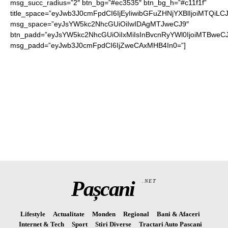
msg_succ_radius=”2″ btn_bg=”#ec3535″ btn_bg_h=”#c11f1f”
title_space=”eyJwb3J0cmFpdCI6IjEyIiwibGFuZHNjYXBlIjoiMTQiLC
msg_space=”eyJsYW5kc2NhcGUiOiIwIDAgMTJweCJ9″
btn_padd=”eyJsYW5kc2NhcGUiOiIxMiIsInBvcnRyYWl0IjoiMTBweCJ
msg_padd=”eyJwb3J0cmFpdCI6IjZweCAxMHB4In0=”]
Pașcani
.NET
Lifestyle
Actualitate
Monden
Regional
Bani & Afaceri
Internet & Tech
Sport
Stiri Diverse
Tractari Auto Pascani