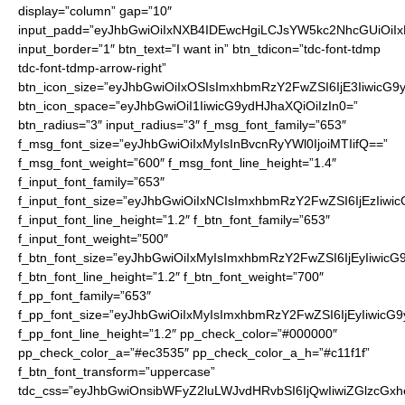
display=”column” gap=”10″
input_padd=”eyJhbGwiOiIxNXB4IDEwcHgiLCJsYW5kc2NhcGUiOiI
input_border=”1″ btn_text=”I want in” btn_tdicon=”tdc-font-tdmp
tdc-font-tdmp-arrow-right”
btn_icon_size=”eyJhbGwiOiIxOSIsImxhbmRzY2FwZSI6IjE3IiwicG9
btn_icon_space=”eyJhbGwiOiI1IiwicG9ydHJhaXQiOiIzIn0=”
btn_radius=”3″ input_radius=”3″ f_msg_font_family=”653″
f_msg_font_size=”eyJhbGwiOiIxMyIsInBvcnRyYWl0IjoiMTIifQ==”
f_msg_font_weight=”600″ f_msg_font_line_height=”1.4″
f_input_font_family=”653″
f_input_font_size=”eyJhbGwiOiIxNCIsImxhbmRzY2FwZSI6IjEzIiwi
f_input_font_line_height=”1.2″ f_btn_font_family=”653″
f_input_font_weight=”500″
f_btn_font_size=”eyJhbGwiOiIxMyIsImxhbmRzY2FwZSI6IjEyIiwic
f_btn_font_line_height=”1.2″ f_btn_font_weight=”700″
f_pp_font_family=”653″
f_pp_font_size=”eyJhbGwiOiIxMyIsImxhbmRzY2FwZSI6IjEyIiwicG
f_pp_font_line_height=”1.2″ pp_check_color=”#000000″
pp_check_color_a=”#ec3535″ pp_check_color_a_h=”#c11f1f”
f_btn_font_transform=”uppercase”
tdc_css=”eyJhbGwiOnsibWFyZ2luLWJvdHRvbSI6IjQwIiwiZGlzc