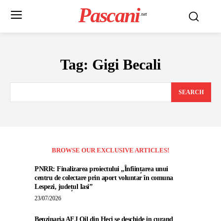
Pascani
.net
Tag:
Gigi Becali
SEARCH
BROWSE OUR EXCLUSIVE ARTICLES!
PNRR: Finalizarea proiectului „Înființarea unui
centru de colectare prin aport voluntar în comuna
Lespezi, județul Iasi”
23/07/2026
Benzinaria AFJ Oil din Heci se deschide in curand