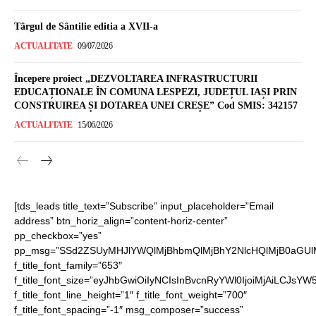
Târgul de Sântilie editia a XVII-a
ACTUALITATE
09/07/2026
Începere proiect „DEZVOLTAREA INFRASTRUCTURII
EDUCAȚIONALE ÎN COMUNA LESPEZI, JUDEȚUL IAȘI PRIN
CONSTRUIREA ȘI DOTAREA UNEI CREȘE” Cod SMIS: 342157
ACTUALITATE
15/06/2026
[tds_leads title_text=”Subscribe” input_placeholder=”Email
address” btn_horiz_align=”content-horiz-center”
pp_checkbox=”yes”
pp_msg=”SSd2ZSUyMHJlYWQlMjBhbmQlMjBhY2NlcHQlMjB0aGUl
f_title_font_family=”653″
f_title_font_size=”eyJhbGwiOiIyNCIsInBvcnRyYWl0IjoiMjAiLCJsYW
f_title_font_line_height=”1″ f_title_font_weight=”700″
f_title_font_spacing=”-1″ msg_composer=”success”