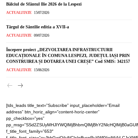
Bâlciul de Sfântul Ilie 2026 de la Lespezi
ACTUALITATE
15/07/2026
Târgul de Sântilie editia a XVII-a
ACTUALITATE
09/07/2026
Începere proiect „DEZVOLTAREA INFRASTRUCTURII
EDUCAȚIONALE ÎN COMUNA LESPEZI, JUDEȚUL IAȘI PRIN
CONSTRUIREA ȘI DOTAREA UNEI CREȘE” Cod SMIS: 342157
ACTUALITATE
15/06/2026
[tds_leads title_text=”Subscribe” input_placeholder=”Email
address” btn_horiz_align=”content-horiz-center”
pp_checkbox=”yes”
pp_msg=”SSd2ZSUyMHJlYWQlMjBhbmQlMjBhY2NlcHQlMjB0aGUl
f_title_font_family=”653″
f_title_font_size=”eyJhbGwiOiIyNCIsInBvcnRyYWl0IjoiMjAiLCJsYW