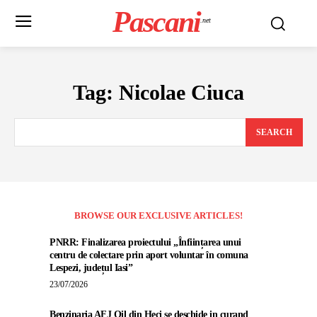
Pascani
.net
Tag:
Nicolae Ciuca
SEARCH
BROWSE OUR EXCLUSIVE ARTICLES!
PNRR: Finalizarea proiectului „Înființarea unui
centru de colectare prin aport voluntar în comuna
Lespezi, județul Iasi”
23/07/2026
Benzinaria AFJ Oil din Heci se deschide in curand