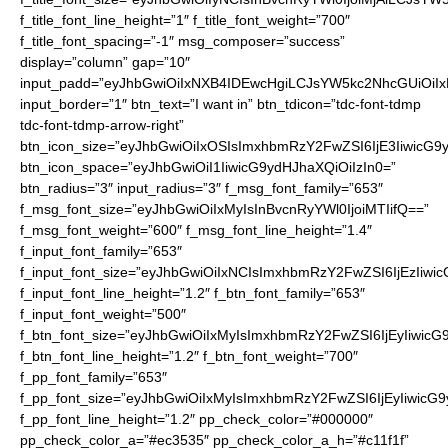
f_title_font_line_height=”1″ f_title_font_weight=”700″
f_title_font_spacing=”-1″ msg_composer=”success”
display=”column” gap=”10″
input_padd=”eyJhbGwiOiIxNXB4IDEwcHgiLCJsYW5kc2NhcGUiOiI
input_border=”1″ btn_text=”I want in” btn_tdicon=”tdc-font-tdmp
tdc-font-tdmp-arrow-right”
btn_icon_size=”eyJhbGwiOiIxOSIsImxhbmRzY2FwZSI6IjE3IiwicG9
btn_icon_space=”eyJhbGwiOiI1IiwicG9ydHJhaXQiOiIzIn0=”
btn_radius=”3″ input_radius=”3″ f_msg_font_family=”653″
f_msg_font_size=”eyJhbGwiOiIxMyIsInBvcnRyYWl0IjoiMTIifQ==”
f_msg_font_weight=”600″ f_msg_font_line_height=”1.4″
f_input_font_family=”653″
f_input_font_size=”eyJhbGwiOiIxNCIsImxhbmRzY2FwZSI6IjEzIiwi
f_input_font_line_height=”1.2″ f_btn_font_family=”653″
f_input_font_weight=”500″
f_btn_font_size=”eyJhbGwiOiIxMyIsImxhbmRzY2FwZSI6IjEyIiwic
f_btn_font_line_height=”1.2″ f_btn_font_weight=”700″
f_pp_font_family=”653″
f_pp_font_size=”eyJhbGwiOiIxMyIsImxhbmRzY2FwZSI6IjEyIiwicG
f_pp_font_line_height=”1.2″ pp_check_color=”#000000″
pp_check_color_a=”#ec3535″ pp_check_color_a_h=”#c11f1f”