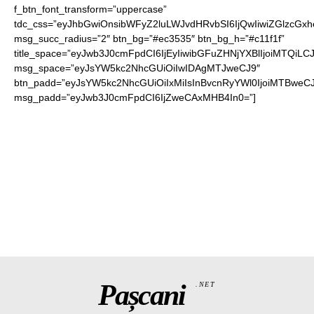
f_btn_font_transform=”uppercase”
tdc_css=”eyJhbGwiOnsibWFyZ2luLWJvdHRvbSI6IjQwIiwiZGlzc
msg_succ_radius=”2″ btn_bg=”#ec3535″ btn_bg_h=”#c11f1f”
title_space=”eyJwb3J0cmFpdCI6IjEyIiwibGFuZHNjYXBlIjoiMTQiLC
msg_space=”eyJsYW5kc2NhcGUiOiIwIDAgMTJweCJ9″
btn_padd=”eyJsYW5kc2NhcGUiOiIxMiIsInBvcnRyYWl0IjoiMTBweCJ
msg_padd=”eyJwb3J0cmFpdCI6IjZweCAxMHB4In0=”]
Pașcani
.NET