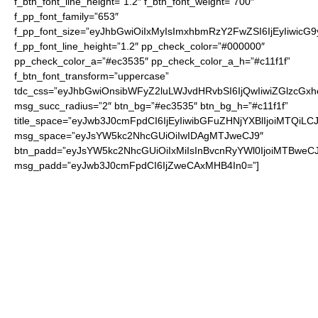
f_btn_font_line_height=”1.2″ f_btn_font_weight=”700″
f_pp_font_family=”653″
f_pp_font_size=”eyJhbGwiOiIxMyIsImxhbmRzY2FwZSI6IjEyIiwicG
f_pp_font_line_height=”1.2″ pp_check_color=”#000000″
pp_check_color_a=”#ec3535″ pp_check_color_a_h=”#c11f1f”
f_btn_font_transform=”uppercase”
tdc_css=”eyJhbGwiOnsibWFyZ2luLWJvdHRvbSI6IjQwIiwiZGlzc
msg_succ_radius=”2″ btn_bg=”#ec3535″ btn_bg_h=”#c11f1f”
title_space=”eyJwb3J0cmFpdCI6IjEyIiwibGFuZHNjYXBlIjoiMTQiLC
msg_space=”eyJsYW5kc2NhcGUiOiIwIDAgMTJweCJ9″
btn_padd=”eyJsYW5kc2NhcGUiOiIxMiIsInBvcnRyYWl0IjoiMTBweCJ
msg_padd=”eyJwb3J0cmFpdCI6IjZweCAxMHB4In0=”]