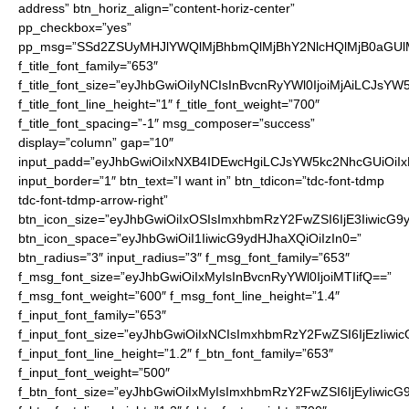
address” btn_horiz_align=”content-horiz-center”
pp_checkbox=”yes”
pp_msg=”SSd2ZSUyMHJlYWQlMjBhbmQlMjBhY2NlcHQlMjB0aGUl
f_title_font_family=”653″
f_title_font_size=”eyJhbGwiOiIyNCIsInBvcnRyYWl0IjoiMjAiLCJsYW
f_title_font_line_height=”1″ f_title_font_weight=”700″
f_title_font_spacing=”-1″ msg_composer=”success”
display=”column” gap=”10″
input_padd=”eyJhbGwiOiIxNXB4IDEwcHgiLCJsYW5kc2NhcGUiOiI
input_border=”1″ btn_text=”I want in” btn_tdicon=”tdc-font-tdmp
tdc-font-tdmp-arrow-right”
btn_icon_size=”eyJhbGwiOiIxOSIsImxhbmRzY2FwZSI6IjE3IiwicG9
btn_icon_space=”eyJhbGwiOiI1IiwicG9ydHJhaXQiOiIzIn0=”
btn_radius=”3″ input_radius=”3″ f_msg_font_family=”653″
f_msg_font_size=”eyJhbGwiOiIxMyIsInBvcnRyYWl0IjoiMTIifQ==”
f_msg_font_weight=”600″ f_msg_font_line_height=”1.4″
f_input_font_family=”653″
f_input_font_size=”eyJhbGwiOiIxNCIsImxhbmRzY2FwZSI6IjEzIiwi
f_input_font_line_height=”1.2″ f_btn_font_family=”653″
f_input_font_weight=”500″
f_btn_font_size=”eyJhbGwiOiIxMyIsImxhbmRzY2FwZSI6IjEyIiwic