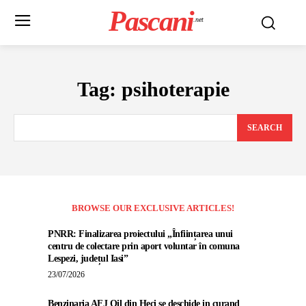
Pascani
.net
Tag:
psihoterapie
SEARCH
BROWSE OUR EXCLUSIVE ARTICLES!
PNRR: Finalizarea proiectului „Înființarea unui
centru de colectare prin aport voluntar în comuna
Lespezi, județul Iasi”
23/07/2026
Benzinaria AFJ Oil din Heci se deschide in curand