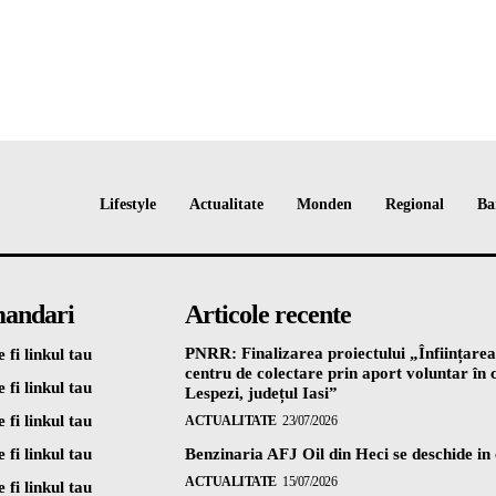
Lifestyle
Actualitate
Monden
Regional
Ba
andari
Articole recente
PNRR: Finalizarea proiectului „Înființarea
 fi linkul tau
centru de colectare prin aport voluntar î
 fi linkul tau
Lespezi, județul Iasi”
 fi linkul tau
ACTUALITATE
23/07/2026
 fi linkul tau
Benzinaria AFJ Oil din Heci se deschide in
ACTUALITATE
15/07/2026
 fi linkul tau