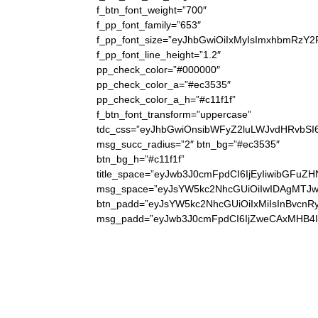
f_btn_font_weight=”700″
f_pp_font_family=”653″
f_pp_font_size=”eyJhbGwiOiIxMyIsImxhbmRzY2
f_pp_font_line_height=”1.2″
pp_check_color=”#000000″
pp_check_color_a=”#ec3535″
pp_check_color_a_h=”#c11f1f”
f_btn_font_transform=”uppercase”
tdc_css=”eyJhbGwiOnsibWFyZ2luLWJvdHRvbS
msg_succ_radius=”2″ btn_bg=”#ec3535″
btn_bg_h=”#c11f1f”
title_space=”eyJwb3J0cmFpdCI6IjEyIiwibGFuZH
msg_space=”eyJsYW5kc2NhcGUiOiIwIDAgMTJw
btn_padd=”eyJsYW5kc2NhcGUiOiIxMiIsInBvcnR
msg_padd=”eyJwb3J0cmFpdCI6IjZweCAxMHB4I