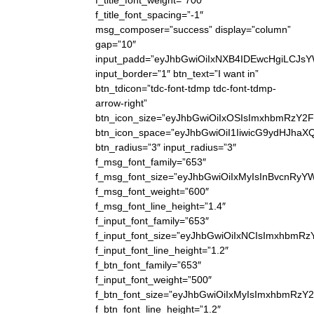
f_title_font_weight=”700″
f_title_font_spacing=”-1″
msg_composer=”success” display=”column”
gap=”10″
input_padd=”eyJhbGwiOiIxNXB4IDEwcHgiLCJs
input_border=”1″ btn_text=”I want in”
btn_tdicon=”tdc-font-tdmp tdc-font-tdmp-
arrow-right”
btn_icon_size=”eyJhbGwiOiIxOSIsImxhbmRzY2F
btn_icon_space=”eyJhbGwiOiI1IiwicG9ydHJhaXQ
btn_radius=”3″ input_radius=”3″
f_msg_font_family=”653″
f_msg_font_size=”eyJhbGwiOiIxMyIsInBvcnRyYWl
f_msg_font_weight=”600″
f_msg_font_line_height=”1.4″
f_input_font_family=”653″
f_input_font_size=”eyJhbGwiOiIxNCIsImxhbmRz
f_input_font_line_height=”1.2″
f_btn_font_family=”653″
f_input_font_weight=”500″
f_btn_font_size=”eyJhbGwiOiIxMyIsImxhbmRzY
f_btn_font_line_height=”1.2″