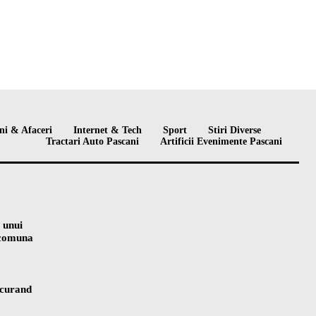
ni & Afaceri
Internet & Tech
Sport
Stiri Diverse
Tractari Auto Pascani
Artificii Evenimente Pascani
 unui
n comuna
 curand