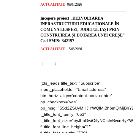
ACTUALITATE
09/07/2026
Începere proiect „DEZVOLTAREA
INFRASTRUCTURII EDUCAȚIONALE ÎN
COMUNA LESPEZI, JUDEȚUL IAȘI PRIN
CONSTRUIREA ȘI DOTAREA UNEI CREȘE”
Cod SMIS: 342157
ACTUALITATE
15/06/2026
[tds_leads title_text=”Subscribe”
input_placeholder=”Email address”
btn_horiz_align=”content-horiz-center”
pp_checkbox=”yes”
pp_msg=”SSd2ZSUyMHJlYWQlMjBhbmQlMjBhY2
f_title_font_family=”653″
f_title_font_size=”eyJhbGwiOiIyNCIsInBvcnRyY
f_title_font_line_height=”1″