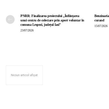
PNRR: Finalizarea proiectului „Înființarea
Benzinaria
unui centru de colectare prin aport voluntar în
curand
comuna Lespezi, județul Iasi”
15/07/2026
23/07/2026
Niciun articol afișat