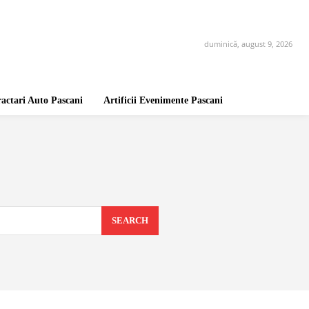
duminică, august 9, 2026
ractari Auto Pascani
Artificii Evenimente Pascani
SEARCH