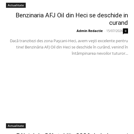
Actualitate
Benzinaria AFJ Oil din Heci se deschide in
curand
Admin Redactie
-
15/07/2026
0
Dacă tranzitezi des zona Pașcani-Heci, avem vești excelente pentru
tine! Benzinăria AFJ Oil din Heci se deschide în curând, venind în
întâmpinarea nevoilor tuturor...
Actualitate