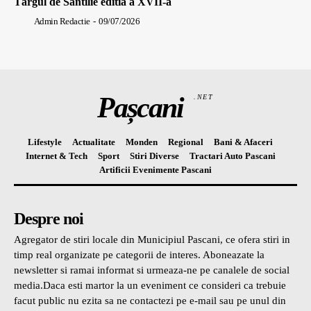
Târgul de Sântilie editia a XVII-a
Admin Redactie
-
09/07/2026
Pașcani
.NET
Lifestyle
Actualitate
Monden
Regional
Bani & Afaceri
Internet & Tech
Sport
Stiri Diverse
Tractari Auto Pascani
Artificii Evenimente Pascani
Despre noi
Agregator de stiri locale din Municipiul Pascani, ce ofera stiri in
timp real organizate pe categorii de interes. Aboneazate la
newsletter si ramai informat si urmeaza-ne pe canalele de social
media.Daca esti martor la un eveniment ce consideri ca trebuie
facut public nu ezita sa ne contactezi pe e-mail sau pe unul din