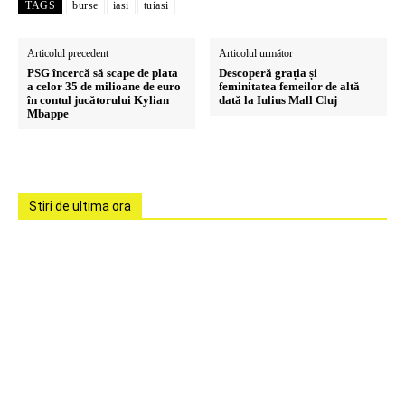
TAGS
burse
iasi
tuiasi
Articolul precedent
Articolul următor
PSG încercă să scape de plata
Descoperă grația și
a celor 35 de milioane de euro
feminitatea femeilor de altă
în contul jucătorului Kylian
dată la Iulius Mall Cluj
Mbappe
Stiri de ultima ora