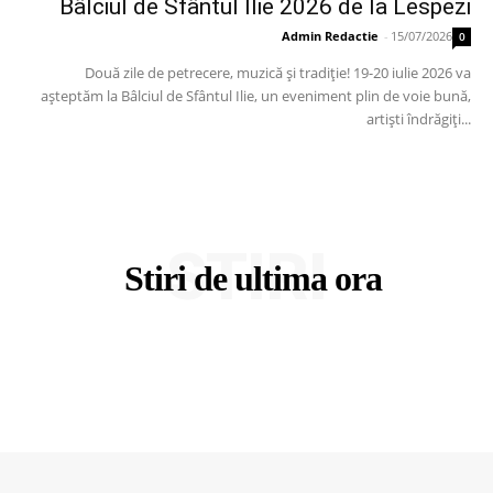
Bâlciul de Sfântul Ilie 2026 de la Lespezi
Admin Redactie
-
15/07/2026
0
Două zile de petrecere, muzică și tradiție! 19-20 iulie 2026 va
așteptăm la Bâlciul de Sfântul Ilie, un eveniment plin de voie bună,
artiști îndrăgiți...
STIRI
Stiri de ultima ora