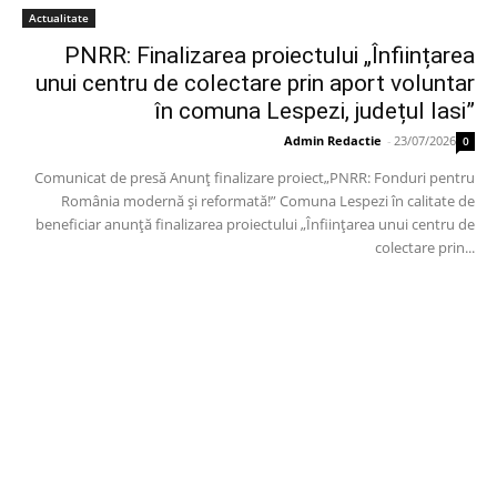
Actualitate
PNRR: Finalizarea proiectului „Înființarea
unui centru de colectare prin aport voluntar
în comuna Lespezi, județul Iasi”
Admin Redactie
-
23/07/2026
0
Comunicat de presă Anunț finalizare proiect„PNRR: Fonduri pentru
România modernă și reformată!” Comuna Lespezi în calitate de
beneficiar anunță finalizarea proiectului „Înființarea unui centru de
colectare prin...