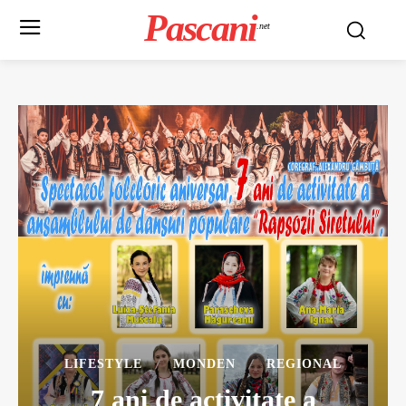
Pascani
.net
LIFESTYLE
MONDEN
REGIONAL
7 ani de activitate a