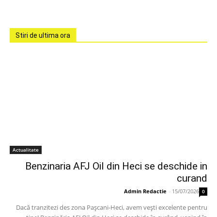
Stiri de ultima ora
Actualitate
Benzinaria AFJ Oil din Heci se deschide in
curand
Admin Redactie
-
15/07/2026
0
Dacă tranzitezi des zona Pașcani-Heci, avem vești excelente pentru