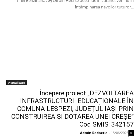
tine! Benzinăria AFJ Oil din Heci se deschide în curând, venind în
întâmpinarea nevoilor tuturor...
Actualitate
Începere proiect „DEZVOLTAREA
INFRASTRUCTURII EDUCAȚIONALE ÎN
COMUNA LESPEZI, JUDEȚUL IAȘI PRIN
CONSTRUIREA ȘI DOTAREA UNEI CREȘE”
Cod SMIS: 342157
Admin Redactie
-
15/06/2026
0