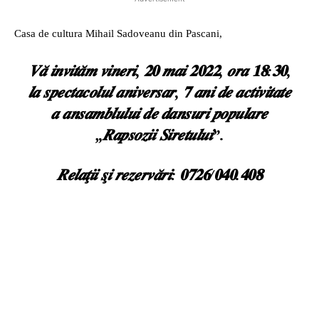
Casa de cultura Mihail Sadoveanu din Pascani,
𝑽𝒂̆ 𝒊𝒏𝒗𝒊𝒕𝒂̆𝒎 𝒗𝒊𝒏𝒆𝒓𝒊, 𝟐𝟎 𝒎𝒂𝒊 𝟐𝟎𝟐𝟐, 𝒐𝒓𝒂 𝟏𝟖:𝟑𝟎,
𝒍𝒂 𝒔𝒑𝒆𝒄𝒕𝒂𝒄𝒐𝒍𝒖𝒍 𝒂𝒏𝒊𝒗𝒆𝒓𝒔𝒂𝒓, 𝟕 𝒂𝒏𝒊 𝒅𝒆 𝒂𝒄𝒕𝒊𝒗𝒊𝒕𝒂𝒕𝒆
𝒂 𝒂𝒏𝒔𝒂𝒎𝒃𝒍𝒖𝒍𝒖𝒊 𝒅𝒆 𝒅𝒂𝒏𝒔𝒖𝒓𝒊 𝒑𝒐𝒑𝒖𝒍𝒂𝒓𝒆
„𝑹𝒂𝒑𝒔𝒐𝒛𝒊𝒊 𝑺𝒊𝒓𝒆𝒕𝒖𝒍𝒖𝒊”.
𝑹𝒆𝒍𝒂𝒕̧𝒊𝒊 𝒔̧𝒊 𝒓𝒆𝒛𝒆𝒓𝒗𝒂̆𝒓𝒊: 𝟎𝟕𝟐𝟔/𝟎𝟒𝟎.𝟒𝟎𝟖