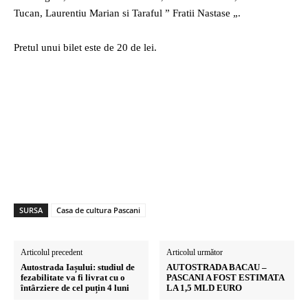
Tucan, Laurentiu Marian si Taraful ” Fratii Nastase „.
Pretul unui bilet este de 20 de lei.
SURSA
Casa de cultura Pascani
Articolul precedent
Articolul următor
Autostrada Iașului: studiul de
AUTOSTRADA BACAU –
fezabilitate va fi livrat cu o
PASCANI A FOST ESTIMATA
întârziere de cel puțin 4 luni
LA 1,5 MLD EURO