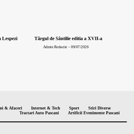
a Lespezi
Târgul de Sântilie editia a XVII-a
Admin Redactie
-
09/07/2026
ni & Afaceri
Internet & Tech
Sport
Stiri Diverse
Tractari Auto Pascani
Artificii Evenimente Pascani