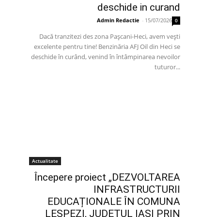
deschide in curand
Admin Redactie
-
15/07/2026
0
Dacă tranzitezi des zona Pașcani-Heci, avem vești
excelente pentru tine! Benzinăria AFJ Oil din Heci se
deschide în curând, venind în întâmpinarea nevoilor
tuturor...
Actualitate
Începere proiect „DEZVOLTAREA
INFRASTRUCTURII
EDUCAȚIONALE ÎN COMUNA
LESPEZI, JUDEȚUL IAȘI PRIN