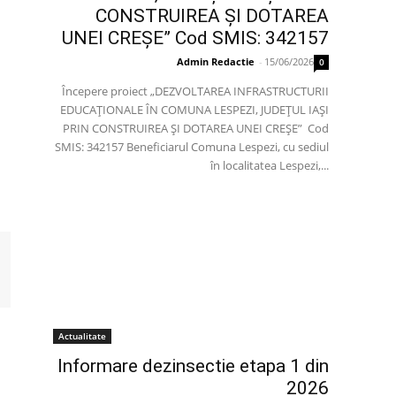
CONSTRUIREA ȘI DOTAREA
UNEI CREȘE” Cod SMIS: 342157
Admin Redactie
-
15/06/2026
0
Începere proiect „DEZVOLTAREA INFRASTRUCTURII
EDUCAȚIONALE ÎN COMUNA LESPEZI, JUDEȚUL IAȘI
PRIN CONSTRUIREA ȘI DOTAREA UNEI CREȘE” Cod
SMIS: 342157 Beneficiarul Comuna Lespezi, cu sediul
în localitatea Lespezi,...
Actualitate
Informare dezinsectie etapa 1 din
2026