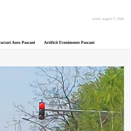
vineri, august 7, 2026
ractari Auto Pascani
Artificii Evenimente Pascani