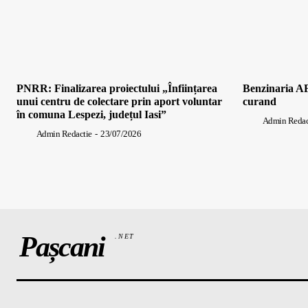
PNRR: Finalizarea proiectului „Înființarea
Benzinaria AF
unui centru de colectare prin aport voluntar
curand
în comuna Lespezi, județul Iasi”
Admin Redac
Admin Redactie
-
23/07/2026
Pașcani
.NET