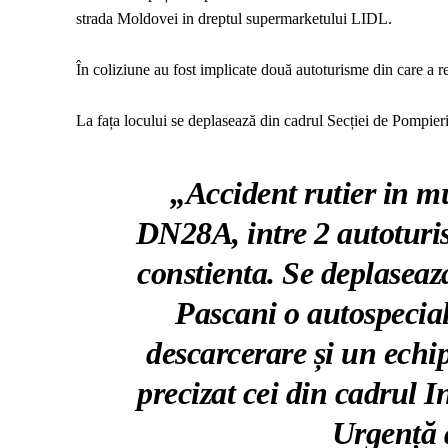
strada Moldovei in dreptul supermarketului LIDL.
În coliziune au fost implicate două autoturisme din care a re
La fața locului se deplasează din cadrul Secției de Pompier
„Accident rutier in m
DN28A, intre 2 autoturis
constienta. Se deplaseaz
Pascani o autospecial
descarcerare și un echip
precizat cei din cadrul I
Urgență a