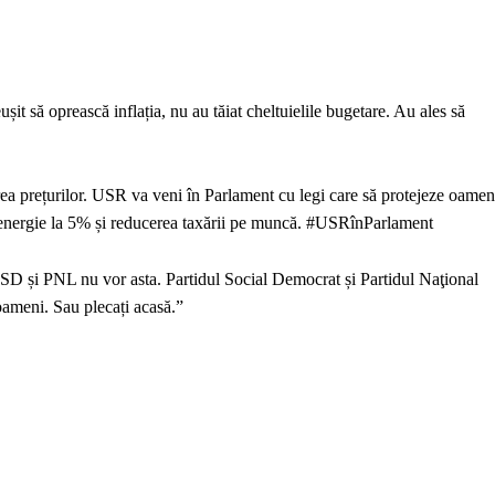
t să oprească inflația, nu au tăiat cheltuielile bugetare. Au ales să
rea prețurilor. USR va veni în Parlament cu legi care să protejeze oamen
a energie la 5% și reducerea taxării pe muncă. #USRînParlament
PSD și PNL nu vor asta. Partidul Social Democrat și Partidul Naţional
u oameni. Sau plecați acasă.”