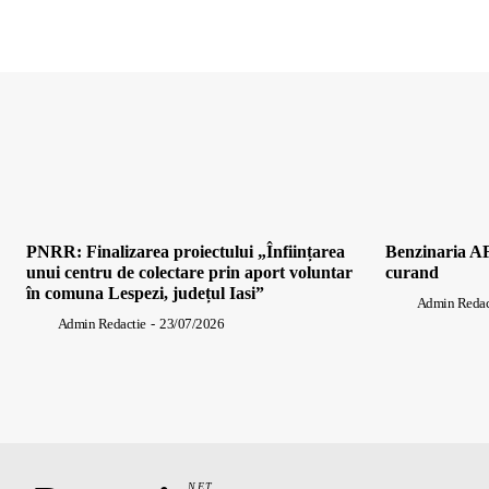
PNRR: Finalizarea proiectului „Înființarea
Benzinaria AF
unui centru de colectare prin aport voluntar
curand
în comuna Lespezi, județul Iasi”
Admin Redac
Admin Redactie
-
23/07/2026
.NET