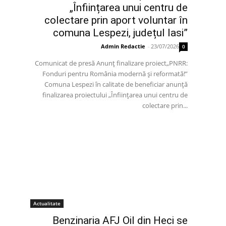
„Înființarea unui centru de
colectare prin aport voluntar în
comuna Lespezi, județul Iasi”
Admin Redactie
-
23/07/2026
0
Comunicat de presă Anunț finalizare proiect„PNRR:
Fonduri pentru România modernă și reformată!”
Comuna Lespezi în calitate de beneficiar anunță
finalizarea proiectului „Înființarea unui centru de
colectare prin...
Actualitate
Benzinaria AFJ Oil din Heci se