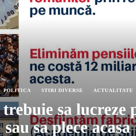
POLITICA
STIRI DIVERSE
ACTUALITATE
trebuie sa lucreze
sau sa plece acasa