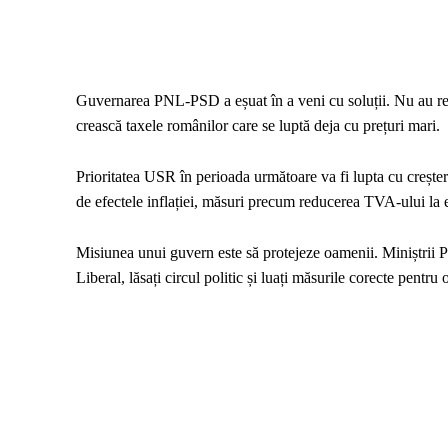
Guvernarea PNL-PSD a eșuat în a veni cu soluții. Nu au reuși
crească taxele românilor care se luptă deja cu prețuri mari.
Prioritatea USR în perioada următoare va fi lupta cu crește
de efectele inflației, măsuri precum reducerea TVA-ului l
Misiunea unui guvern este să protejeze oamenii. Miniștrii 
Liberal, lăsați circul politic și luați măsurile corecte pentr