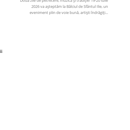
Două zile de petrecere, muzică și tradiție! 19-20 iulie
2026 va așteptăm la Bâlciul de Sfântul Ilie, un
eveniment plin de voie bună, artiști îndrăgiți...
ii