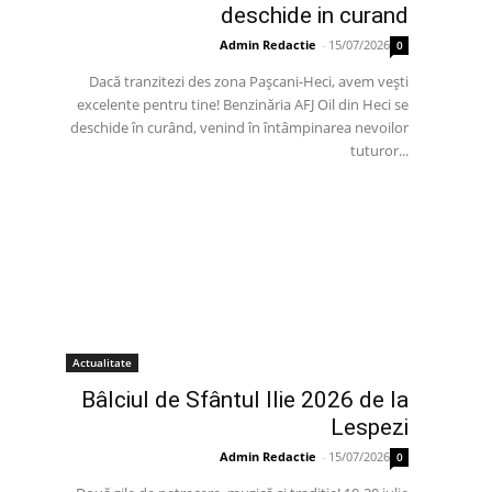
deschide in curand
Admin Redactie
-
15/07/2026
0
Dacă tranzitezi des zona Pașcani-Heci, avem vești
excelente pentru tine! Benzinăria AFJ Oil din Heci se
deschide în curând, venind în întâmpinarea nevoilor
tuturor...
Actualitate
Bâlciul de Sfântul Ilie 2026 de la
Lespezi
Admin Redactie
-
15/07/2026
0