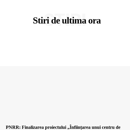
STIRI
Stiri de ultima ora
PNRR: Finalizarea proiectului „Înființarea unui centru de