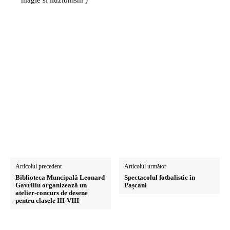
magie si iluzionism )
Articolul precedent
Articolul următor
Biblioteca Muncipală Leonard
Spectacolul fotbalistic în
Gavriliu organizează un
Pașcani
atelier-concurs de desene
pentru clasele III-VIII