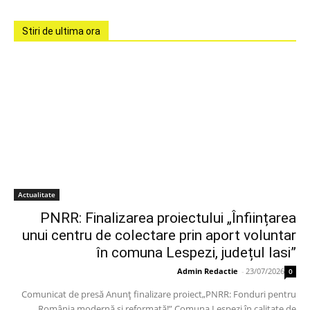
Stiri de ultima ora
Actualitate
PNRR: Finalizarea proiectului „Înființarea
unui centru de colectare prin aport voluntar
în comuna Lespezi, județul Iasi”
Admin Redactie
-
23/07/2026
0
Comunicat de presă Anunț finalizare proiect„PNRR: Fonduri pentru
România modernă și reformată!” Comuna Lespezi în calitate de