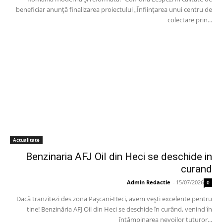
beneficiar anunță finalizarea proiectului „Înființarea unui centru de
colectare prin...
Actualitate
Benzinaria AFJ Oil din Heci se deschide in
curand
Admin Redactie
-
15/07/2026
0
Dacă tranzitezi des zona Pașcani-Heci, avem vești excelente pentru
tine! Benzinăria AFJ Oil din Heci se deschide în curând, venind în
întâmpinarea nevoilor tuturor...