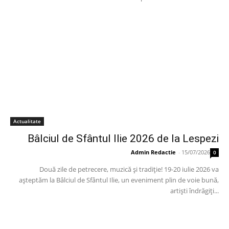
Actualitate
Bâlciul de Sfântul Ilie 2026 de la Lespezi
Admin Redactie
-
15/07/2026
0
Două zile de petrecere, muzică și tradiție! 19-20 iulie 2026 va
așteptăm la Bâlciul de Sfântul Ilie, un eveniment plin de voie bună,
artiști îndrăgiți...