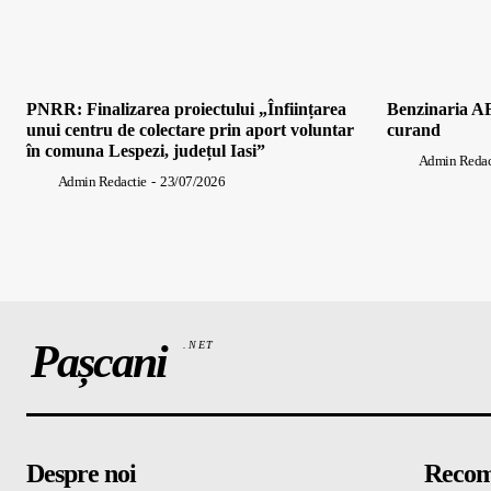
PNRR: Finalizarea proiectului „Înființarea
Benzinaria AF
unui centru de colectare prin aport voluntar
curand
în comuna Lespezi, județul Iasi”
Admin Redac
Admin Redactie
-
23/07/2026
Pașcani
.NET
Despre noi
Recom