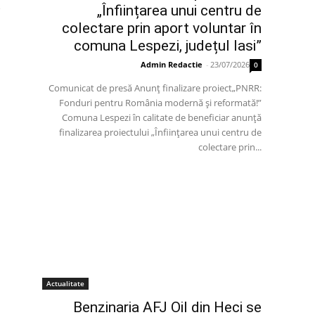
„Înființarea unui centru de
colectare prin aport voluntar în
comuna Lespezi, județul Iasi”
Admin Redactie
-
23/07/2026
0
Comunicat de presă Anunț finalizare proiect„PNRR:
Fonduri pentru România modernă și reformată!”
Comuna Lespezi în calitate de beneficiar anunță
finalizarea proiectului „Înființarea unui centru de
colectare prin...
Actualitate
Benzinaria AFJ Oil din Heci se