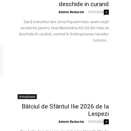
deschide in curand
Admin Redactie
-
15/07/2026
0
Dacă tranzitezi des zona Pașcani-Heci, avem vești
excelente pentru tine! Benzinăria AFJ Oil din Heci se
deschide în curând, venind în întâmpinarea nevoilor
tuturor...
Actualitate
Bâlciul de Sfântul Ilie 2026 de la
Lespezi
Admin Redactie
-
15/07/2026
0