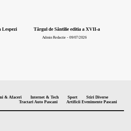
a Lespezi
Târgul de Sântilie editia a XVII-a
Admin Redactie
-
09/07/2026
ni & Afaceri
Internet & Tech
Sport
Stiri Diverse
Tractari Auto Pascani
Artificii Evenimente Pascani