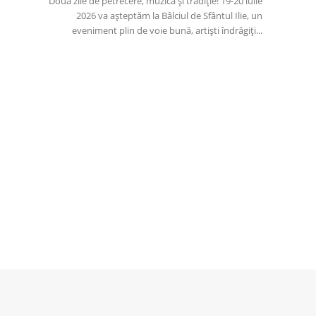
Două zile de petrecere, muzică și tradiție! 19-20 iulie
2026 va așteptăm la Bâlciul de Sfântul Ilie, un
eveniment plin de voie bună, artiști îndrăgiți...