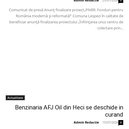
Admin Redactie
-
23/07/2026
0
Comunicat de presă Anunț finalizare proiect„PNRR: Fonduri pentru
România modernă și reformată!” Comuna Lespezi în calitate de
beneficiar anunță finalizarea proiectului „Înființarea unui centru de
colectare prin...
Actualitate
Benzinaria AFJ Oil din Heci se deschide in
curand
Admin Redactie
-
15/07/2026
0