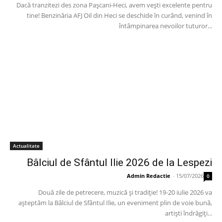
Dacă tranzitezi des zona Pașcani-Heci, avem vești excelente pentru
tine! Benzinăria AFJ Oil din Heci se deschide în curând, venind în
întâmpinarea nevoilor tuturor...
Actualitate
Bâlciul de Sfântul Ilie 2026 de la Lespezi
Admin Redactie
-
15/07/2026
0
Două zile de petrecere, muzică și tradiție! 19-20 iulie 2026 va
așteptăm la Bâlciul de Sfântul Ilie, un eveniment plin de voie bună,
artiști îndrăgiți...