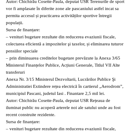
Autor: Chichirău Cosette-Paula, deputat USR Terenurile de sport
vor fi amplasate în diferite zone ale pascaniului astfel incat sa
permita accesul și practicarea activităților sportive întregii
populații.
Sursa de finanțare:
– venituri bugetare rezultate din reducerea evaziunii fiscale,
colectarea eficientă a impozitelor şi taxelor, și eliminarea tuturor
pensiilor speciale
– prin diminuarea creditelor bugetare prevăzute la Anexa 3/65
Ministerul Finanțelor Publice, Acțiuni Generale, Titlul VII Alte
transferuri
Anexa Nr. 3/15 Ministerul Dezvoltarii, Lucrărilor Publice Şi
Administratiei Extindere rețea electrică în cartierul „Aerodrom”,
municipiul Pascani, judetul Iasi . Finantare 2,5 mil lei.
Autor: Chichirău Cosette-Paula, deputat USR Rețeaua de
iluminat public nu acoperă arterele noi ale satului unde au fost
recent construite rezidente.
Sursa de finanțare:
– venituri bugetare rezultate din reducerea evaziunii fiscale,