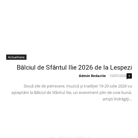
Actualitate
Bâlciul de Sfântul Ilie 2026 de la Lespezi
Admin Redactie
-
15/07/2026
0
Două zile de petrecere, muzică și tradiție! 19-20 iulie 2026 va
așteptăm la Bâlciul de Sfântul Ilie, un eveniment plin de voie bună,
artiști îndrăgiți...