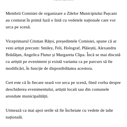
Membrii Comisiei de organizare a Zilelor Municipiului Pașcani
au conturat în primă fază o listă cu vedetele naționale care vor
urca pe scenă.
Viceprimarul Cristian Rățoi, președintele Comisiei, spune că ar
veni artiști precum: Smiley, Feli, Holograf, Plăieștii, Alexandru
Brădățan, Angelica Flutur și Margareta Clipa. Încă se mai discută
cu artiștii pe eveniment și există varianta ca pe parcurs să fie
modificări, în funcție de disponibilitatea acestora.
Cert este că în fiecare seară vor urca pe scenă, fiind vorba despre
deschiderea evenimentului, artiștii locali sau din comunele
arondate municipalității.
Urmează ca mai apoi serile să fie încheiate cu vedete de talie
națională.