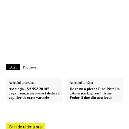
TAGS
Promovat
Articolul precedent
Articolul următor
Asociaţia „ȘANSA 2010”
De ce nu a plecat Gina Pistol la
organizează un proiect dedicat
„America Express”. Irina
copiilor de toate varstele
Fodor ii tine din nou locul
Stiri de ultima ora