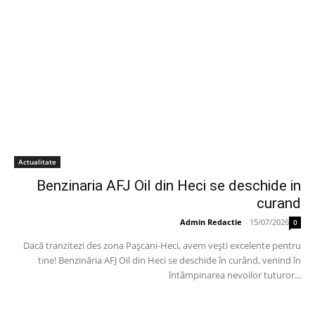
Actualitate
Benzinaria AFJ Oil din Heci se deschide in
curand
Admin Redactie
-
15/07/2026
0
Dacă tranzitezi des zona Pașcani-Heci, avem vești excelente pentru
tine! Benzinăria AFJ Oil din Heci se deschide în curând, venind în
întâmpinarea nevoilor tuturor...