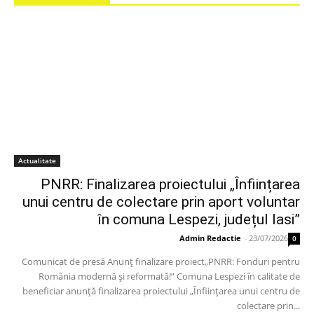
Actualitate
PNRR: Finalizarea proiectului „Înființarea
unui centru de colectare prin aport voluntar
în comuna Lespezi, județul Iasi”
Admin Redactie
-
23/07/2026
0
Comunicat de presă Anunț finalizare proiect„PNRR: Fonduri pentru
România modernă și reformată!” Comuna Lespezi în calitate de
beneficiar anunță finalizarea proiectului „Înființarea unui centru de
colectare prin...