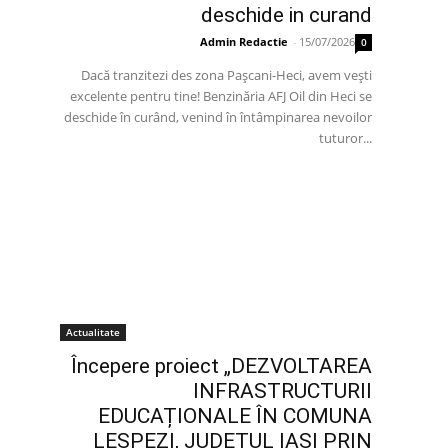
deschide in curand
Admin Redactie
-
15/07/2026
0
Dacă tranzitezi des zona Pașcani-Heci, avem vești
excelente pentru tine! Benzinăria AFJ Oil din Heci se
deschide în curând, venind în întâmpinarea nevoilor
tuturor...
Actualitate
Începere proiect „DEZVOLTAREA
INFRASTRUCTURII
EDUCAȚIONALE ÎN COMUNA
LESPEZI, JUDEȚUL IAȘI PRIN