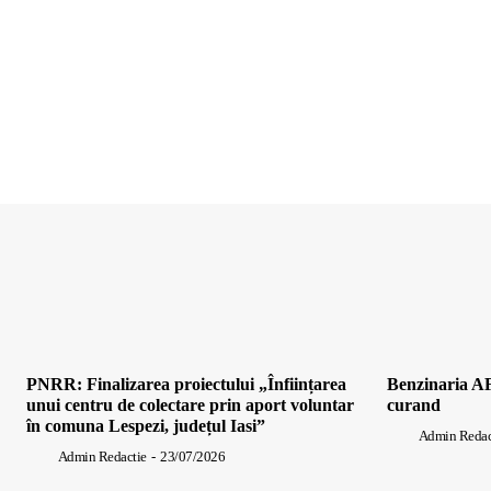
PNRR: Finalizarea proiectului „Înființarea
Benzinaria AF
unui centru de colectare prin aport voluntar
curand
în comuna Lespezi, județul Iasi”
Admin Redac
Admin Redactie
-
23/07/2026