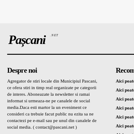
Pașcani
.NET
Despre noi
Recom
Agregator de stiri locale din Municipiul Pascani,
Aici poate
ce ofera stiri in timp real organizate pe categorii
Aici poate
de interes. Aboneazate la newsletter si ramai
Aici poate
informat si urmeaza-ne pe canalele de social
media.Daca esti martor la un eveniment ce
Aici poate
consideri ca trebuie facut public nu ezita sa ne
Aici poate
contactezi pe e-mail sau pe unul din canalele de
Aici poate
social media. ( contact@pascani.net )