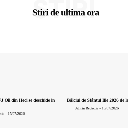
STIRI
Stiri de ultima ora
J Oil din Heci se deschide in
Bâlciul de Sfântul Ilie 2026 de l
Admin Redactie
-
15/07/2026
tie
-
15/07/2026