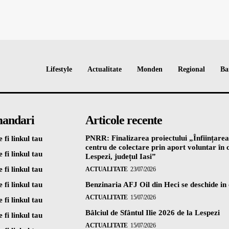
Lifestyle
Actualitate
Monden
Regional
Ba
andari
Articole recente
PNRR: Finalizarea proiectului „Înființarea
 fi linkul tau
centru de colectare prin aport voluntar î
 fi linkul tau
Lespezi, județul Iasi”
 fi linkul tau
ACTUALITATE
23/07/2026
 fi linkul tau
Benzinaria AFJ Oil din Heci se deschide in
ACTUALITATE
15/07/2026
 fi linkul tau
Bâlciul de Sfântul Ilie 2026 de la Lespezi
 fi linkul tau
ACTUALITATE
15/07/2026