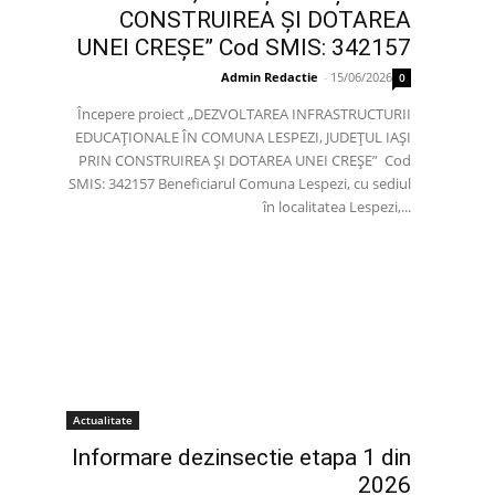
CONSTRUIREA ȘI DOTAREA
UNEI CREȘE” Cod SMIS: 342157
Admin Redactie
-
15/06/2026
0
Începere proiect „DEZVOLTAREA INFRASTRUCTURII
EDUCAȚIONALE ÎN COMUNA LESPEZI, JUDEȚUL IAȘI
PRIN CONSTRUIREA ȘI DOTAREA UNEI CREȘE” Cod
SMIS: 342157 Beneficiarul Comuna Lespezi, cu sediul
în localitatea Lespezi,...
Actualitate
Informare dezinsectie etapa 1 din
2026