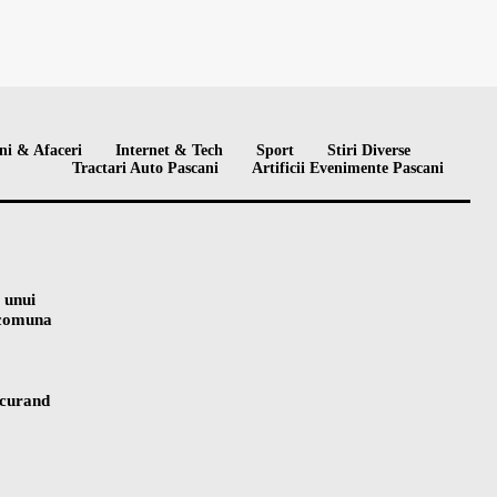
ni & Afaceri
Internet & Tech
Sport
Stiri Diverse
Tractari Auto Pascani
Artificii Evenimente Pascani
 unui
n comuna
 curand