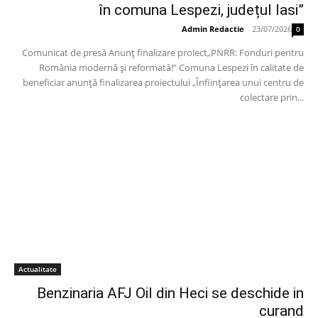
în comuna Lespezi, județul Iasi”
Admin Redactie
-
23/07/2026
0
Comunicat de presă Anunț finalizare proiect„PNRR: Fonduri pentru
România modernă și reformată!” Comuna Lespezi în calitate de
beneficiar anunță finalizarea proiectului „Înființarea unui centru de
colectare prin...
Actualitate
Benzinaria AFJ Oil din Heci se deschide in
curand