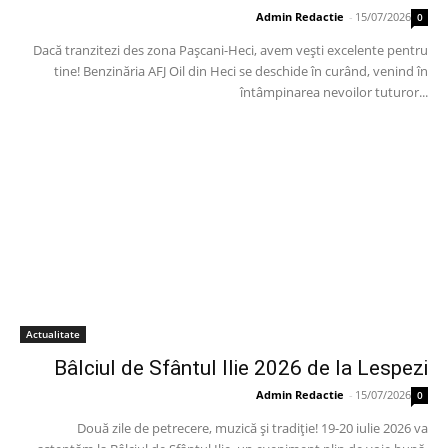
Admin Redactie
-
15/07/2026
0
Dacă tranzitezi des zona Pașcani-Heci, avem vești excelente pentru
tine! Benzinăria AFJ Oil din Heci se deschide în curând, venind în
întâmpinarea nevoilor tuturor...
Actualitate
Bâlciul de Sfântul Ilie 2026 de la Lespezi
Admin Redactie
-
15/07/2026
0
Două zile de petrecere, muzică și tradiție! 19-20 iulie 2026 va