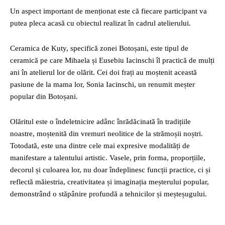
Un aspect important de menționat este că fiecare participant va
putea pleca acasă cu obiectul realizat în cadrul atelierului.
Ceramica de Kuty, specifică zonei Botoșani, este tipul de
ceramică pe care Mihaela și Eusebiu Iacinschi îl practică de mulți
ani în atelierul lor de olărit. Cei doi frați au moștenit această
pasiune de la mama lor, Sonia Iacinschi, un renumit meșter
popular din Botoșani.
Olăritul este o îndeletnicire adânc înrădăcinată în tradițiile
noastre, moștenită din vremuri neolitice de la strămoșii noștri.
Totodată, este una dintre cele mai expresive modalități de
manifestare a talentului artistic. Vasele, prin forma, proporțiile,
decorul și culoarea lor, nu doar îndeplinesc funcții practice, ci și
reflectă măiestria, creativitatea și imaginația meșterului popular,
demonstrând o stăpânire profundă a tehnicilor și meșteșugului.