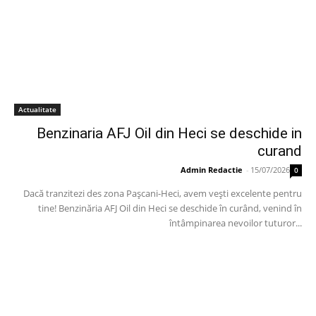
Actualitate
Benzinaria AFJ Oil din Heci se deschide in
curand
Admin Redactie
-
15/07/2026
0
Dacă tranzitezi des zona Pașcani-Heci, avem vești excelente pentru
tine! Benzinăria AFJ Oil din Heci se deschide în curând, venind în
întâmpinarea nevoilor tuturor...