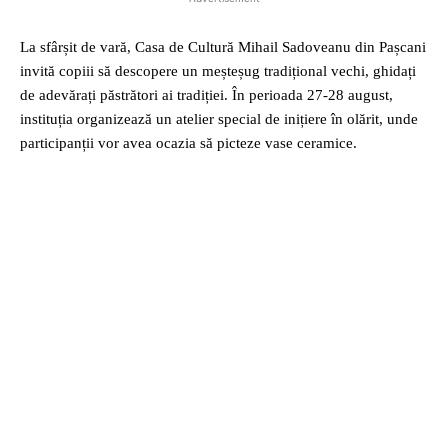
La sfârșit de vară, Casa de Cultură Mihail Sadoveanu din Pașcani
invită copiii să descopere un meșteșug tradițional vechi, ghidați
de adevărați păstrători ai tradiției. În perioada 27-28 august,
instituția organizează un atelier special de inițiere în olărit, unde
participanții vor avea ocazia să picteze vase ceramice.