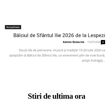
Actualitate
Bâlciul de Sfântul Ilie 2026 de la Lespezi
Admin Redactie
-
15/07/2026
0
Două zile de petrecere, muzică și tradiție! 19-20 iulie 2026 va
așteptăm la Bâlciul de Sfântul Ilie, un eveniment plin de voie bună,
artiști îndrăgiți...
STIRI
Stiri de ultima ora