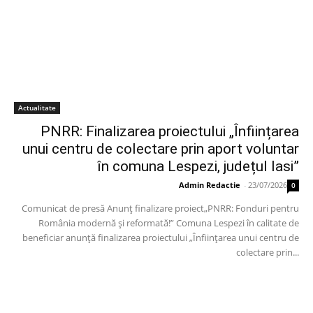
Actualitate
PNRR: Finalizarea proiectului „Înființarea
unui centru de colectare prin aport voluntar
în comuna Lespezi, județul Iasi”
Admin Redactie
-
23/07/2026
0
Comunicat de presă Anunț finalizare proiect„PNRR: Fonduri pentru
România modernă și reformată!” Comuna Lespezi în calitate de
beneficiar anunță finalizarea proiectului „Înființarea unui centru de
colectare prin...