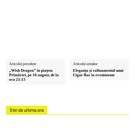
Articolul precedent
Articolul următor
„Wish Dragon” în piațeta
Eleganța și rafinamentul unui
Primăriei, pe 16 august, de la
Cigar Bar la evenimente
ora 21:15
Stiri de ultima ora