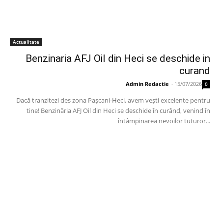
Actualitate
Benzinaria AFJ Oil din Heci se deschide in
curand
Admin Redactie
-
15/07/2026
0
Dacă tranzitezi des zona Pașcani-Heci, avem vești excelente pentru
tine! Benzinăria AFJ Oil din Heci se deschide în curând, venind în
întâmpinarea nevoilor tuturor...