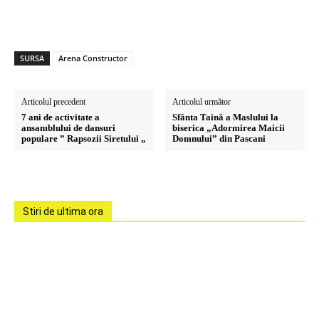
SURSA
Arena Constructor
Articolul precedent
Articolul următor
7 ani de activitate a
Sfânta Taină a Maslului la
ansamblului de dansuri
biserica „Adormirea Maicii
populare ” Rapsozii Siretului „
Domnului” din Pascani
Stiri de ultima ora