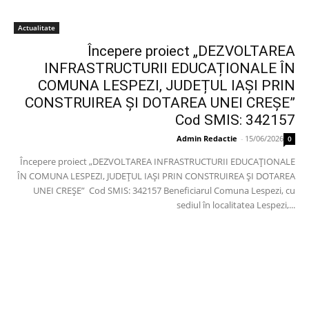
Actualitate
Începere proiect „DEZVOLTAREA
INFRASTRUCTURII EDUCAȚIONALE ÎN
COMUNA LESPEZI, JUDEȚUL IAȘI PRIN
CONSTRUIREA ȘI DOTAREA UNEI CREȘE”
Cod SMIS: 342157
Admin Redactie
-
15/06/2026
0
Începere proiect „DEZVOLTAREA INFRASTRUCTURII EDUCAȚIONALE
ÎN COMUNA LESPEZI, JUDEȚUL IAȘI PRIN CONSTRUIREA ȘI DOTAREA
UNEI CREȘE” Cod SMIS: 342157 Beneficiarul Comuna Lespezi, cu
sediul în localitatea Lespezi,...