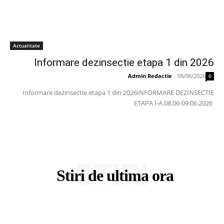
Actualitate
Informare dezinsectie etapa 1 din 2026
Admin Redactie
-
08/06/2026
0
Informare dezinsectie etapa 1 din 2026INFORMARE DEZINSECTIE
ETAPA I-A.08.06-09.06.2026
STIRI
Stiri de ultima ora