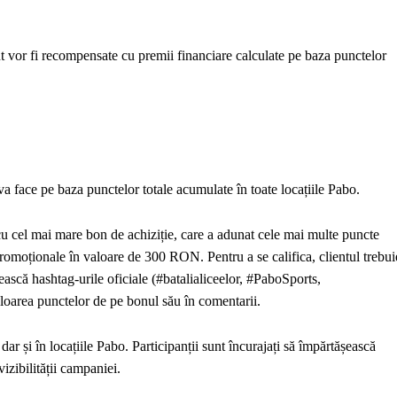
nt vor fi recompensate cu premii financiare calculate pe baza punctelor
 va face pe baza punctelor totale acumulate în toate locațiile Pabo.
 cu cel mai mare bon de achiziție, care a adunat cele mai multe puncte
promoționale în valoare de 300 RON. Pentru a se califica, clientul trebui
sească hashtag-urile oficiale (#batalialiceelor, #PaboSports,
oarea punctelor de pe bonul său în comentarii.
 și în locațiile Pabo. Participanții sunt încurajați să împărtășească
vizibilității campaniei.