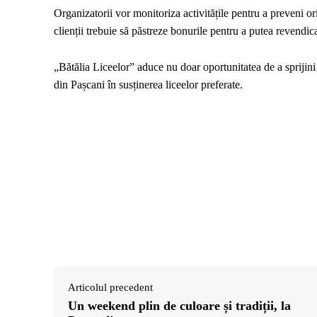
Organizatorii vor monitoriza activitățile pentru a preveni oric
clienții trebuie să păstreze bonurile pentru a putea revendic
„Bătălia Liceelor” aduce nu doar oportunitatea de a sprijini
din Pașcani în susținerea liceelor preferate.
Articolul precedent
Un weekend plin de culoare și tradiții, la