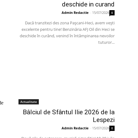
deschide in curand
Admin Redactie
-
15/07/2026
0
Dacă tranzitezi des zona Pașcani-Heci, avem vești
excelente pentru tine! Benzinăria AFJ Oil din Heci se
deschide în curând, venind în întâmpinarea nevoilor
tuturor...
Actualitate
de
Bâlciul de Sfântul Ilie 2026 de la
Lespezi
Admin Redactie
-
15/07/2026
0