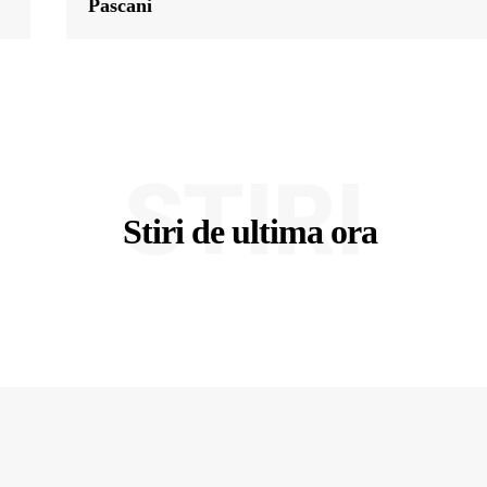
Pascani
STIRI
Stiri de ultima ora