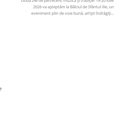
Două zile de petrecere, muzică și tradiție! 19-20 iulie
2026 va așteptăm la Bâlciul de Sfântul Ilie, un
eveniment plin de voie bună, artiști îndrăgiți...
e