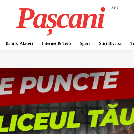
Pașcani
.NET
Bani & Afaceri
Internet & Tech
Sport
Stiri Diverse
T