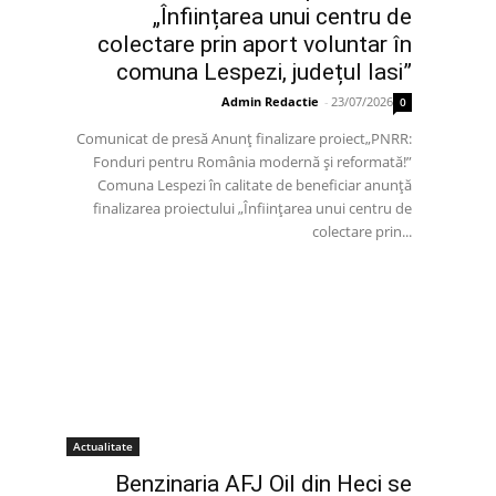
„Înființarea unui centru de
colectare prin aport voluntar în
comuna Lespezi, județul Iasi”
Admin Redactie
-
23/07/2026
0
Comunicat de presă Anunț finalizare proiect„PNRR:
Fonduri pentru România modernă și reformată!”
Comuna Lespezi în calitate de beneficiar anunță
finalizarea proiectului „Înființarea unui centru de
colectare prin...
Actualitate
Benzinaria AFJ Oil din Heci se