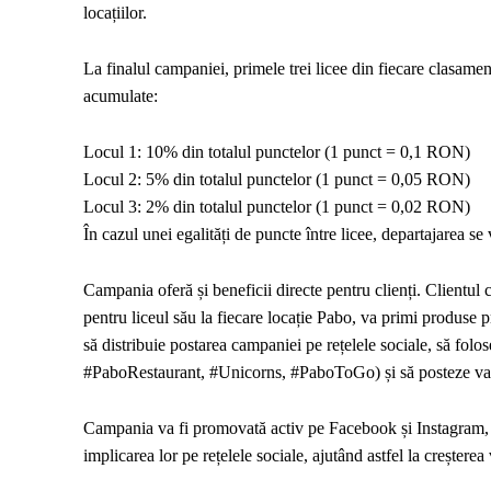
locațiilor.
La finalul campaniei, primele trei licee din fiecare clasame
acumulate:
Locul 1: 10% din totalul punctelor (1 punct = 0,1 RON)
Locul 2: 5% din totalul punctelor (1 punct = 0,05 RON)
Locul 3: 2% din totalul punctelor (1 punct = 0,02 RON)
În cazul unei egalități de puncte între licee, departajarea se
Campania oferă și beneficii directe pentru clienți. Clientul
pentru liceul său la fiecare locație Pabo, va primi produse 
să distribuie postarea campaniei pe rețelele sociale, să folo
#PaboRestaurant, #Unicorns, #PaboToGo) și să posteze val
Campania va fi promovată activ pe Facebook și Instagram, dar
implicarea lor pe rețelele sociale, ajutând astfel la creșterea 