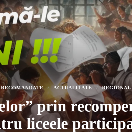
RECOMANDATE
ACTUALITATE
REGIONAL
elor” prin recompe
tru liceele particip