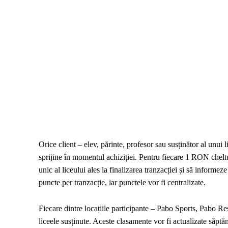
Orice client – elev, părinte, profesor sau susținător al unui 
sprijine în momentul achiziției. Pentru fiecare 1 RON cheltui
unic al liceului ales la finalizarea tranzacției și să inform
puncte per tranzacție, iar punctele vor fi centralizate.
Fiecare dintre locațiile participante – Pabo Sports, Pabo 
liceele susținute. Aceste clasamente vor fi actualizate săptă