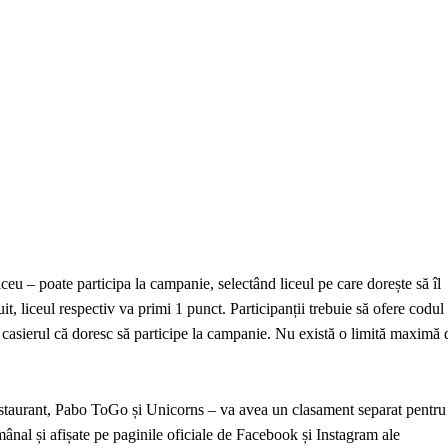
liceu – poate participa la campanie, selectând liceul pe care dorește să îl
t, liceul respectiv va primi 1 punct. Participanții trebuie să ofere codul
eze casierul că doresc să participe la campanie. Nu există o limită maximă 
Restaurant, Pabo ToGo și Unicorns – va avea un clasament separat pentru
mânal și afișate pe paginile oficiale de Facebook și Instagram ale