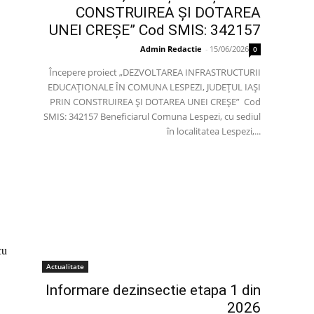
CONSTRUIREA ȘI DOTAREA
UNEI CREȘE” Cod SMIS: 342157
Admin Redactie
-
15/06/2026
0
Începere proiect „DEZVOLTAREA INFRASTRUCTURII
EDUCAȚIONALE ÎN COMUNA LESPEZI, JUDEȚUL IAȘI
PRIN CONSTRUIREA ȘI DOTAREA UNEI CREȘE” Cod
SMIS: 342157 Beneficiarul Comuna Lespezi, cu sediul
în localitatea Lespezi,...
cu
Actualitate
Informare dezinsectie etapa 1 din
2026