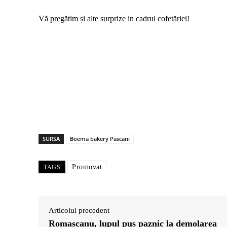
Vă pregătim și alte surprize in cadrul cofetăriei!
SURSA
Boema bakery Pascani
Promovat
TAGS
Articolul precedent
Romașcanu, lupul pus paznic la demolarea