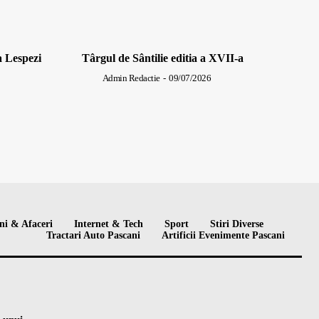
a Lespezi
Târgul de Sântilie editia a XVII-a
Admin Redactie
-
09/07/2026
ni & Afaceri
Internet & Tech
Sport
Stiri Diverse
Tractari Auto Pascani
Artificii Evenimente Pascani