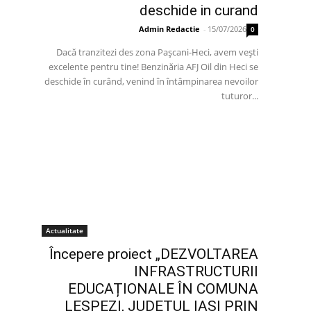
deschide in curand
Admin Redactie
-
15/07/2026
0
Dacă tranzitezi des zona Pașcani-Heci, avem vești
excelente pentru tine! Benzinăria AFJ Oil din Heci se
deschide în curând, venind în întâmpinarea nevoilor
tuturor...
Actualitate
Începere proiect „DEZVOLTAREA
INFRASTRUCTURII
EDUCAȚIONALE ÎN COMUNA
LESPEZI, JUDEȚUL IAȘI PRIN