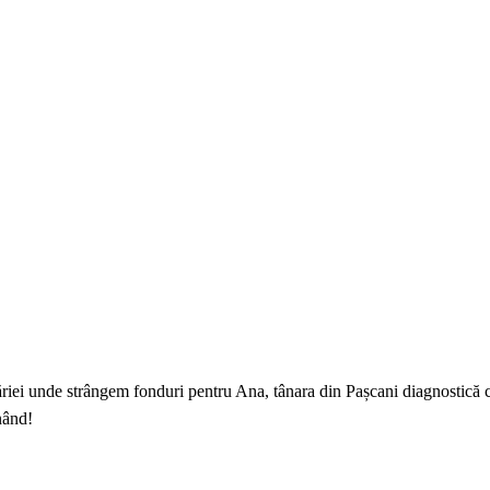
ăriei unde strângem fonduri pentru Ana, tânara din Pașcani diagnostică 
nând!