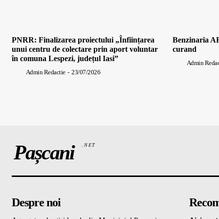
PNRR: Finalizarea proiectului „Înființarea
Benzinaria AF
unui centru de colectare prin aport voluntar
curand
în comuna Lespezi, județul Iasi”
Admin Redac
Admin Redactie
-
23/07/2026
Pașcani
.NET
Despre noi
Recom