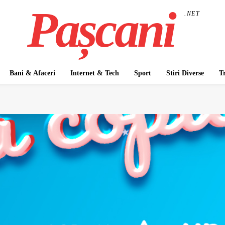
Pașcani
.NET
Bani & Afaceri
Internet & Tech
Sport
Stiri Diverse
T