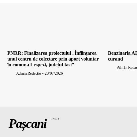
PNRR: Finalizarea proiectului „Înființarea
Benzinaria AF
unui centru de colectare prin aport voluntar
curand
în comuna Lespezi, județul Iasi”
Admin Redac
Admin Redactie
-
23/07/2026
Pașcani
.NET