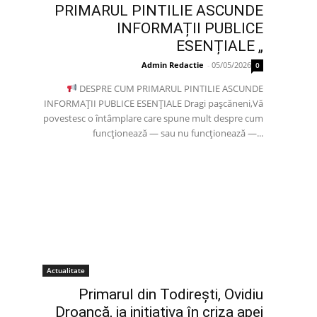
PRIMARUL PINTILIE ASCUNDE
INFORMAȚII PUBLICE
ESENȚIALE „
Admin Redactie
-
05/05/2026
0
DESPRE CUM PRIMARUL PINTILIE ASCUNDE
INFORMAȚII PUBLICE ESENȚIALE Dragi pașcăneni,Vă
povestesc o întâmplare care spune mult despre cum
funcționează — sau nu funcționează —...
Actualitate
Primarul din Todirești, Ovidiu
Droancă, ia inițiativa în criza apei