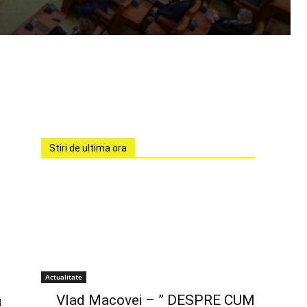
Stiri de ultima ora
Actualitate
Vlad Macovei – ” DESPRE CUM
l