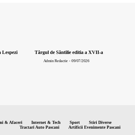
a Lespezi
Târgul de Sântilie editia a XVII-a
Admin Redactie
-
09/07/2026
ni & Afaceri
Internet & Tech
Sport
Stiri Diverse
Tractari Auto Pascani
Artificii Evenimente Pascani