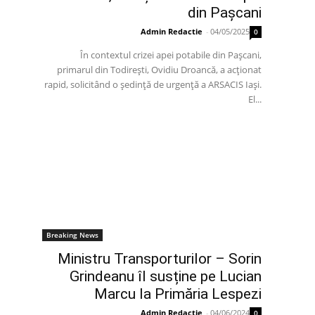
din Pașcani
Admin Redactie
-
04/05/2025
0
În contextul crizei apei potabile din Pașcani,
primarul din Todirești, Ovidiu Droancă, a acționat
rapid, solicitând o ședință de urgență a ARSACIS Iași.
El...
Breaking News
Ministru Transporturilor – Sorin
Grindeanu îl susține pe Lucian
Marcu la Primăria Lespezi
Admin Redactie
-
04/06/2024
0