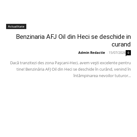
Actualitate
Benzinaria AFJ Oil din Heci se deschide in
curand
Admin Redactie
-
15/07/2026
0
Dacă tranzitezi des zona Pașcani-Heci, avem vești excelente pentru
tine! Benzinăria AFJ Oil din Heci se deschide în curând, venind în
întâmpinarea nevoilor tuturor...