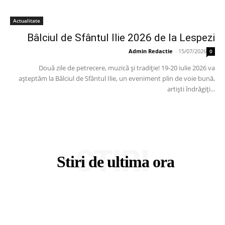
Actualitate
Bâlciul de Sfântul Ilie 2026 de la Lespezi
Admin Redactie
-
15/07/2026
0
Două zile de petrecere, muzică și tradiție! 19-20 iulie 2026 va
așteptăm la Bâlciul de Sfântul Ilie, un eveniment plin de voie bună,
artiști îndrăgiți...
STIRI
Stiri de ultima ora