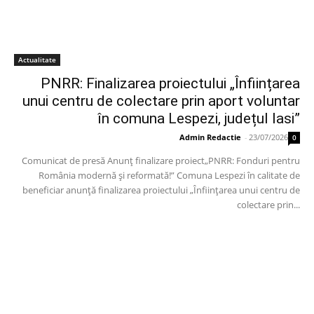
Actualitate
PNRR: Finalizarea proiectului „Înființarea
unui centru de colectare prin aport voluntar
în comuna Lespezi, județul Iasi”
Admin Redactie
-
23/07/2026
0
Comunicat de presă Anunț finalizare proiect„PNRR: Fonduri pentru
România modernă și reformată!” Comuna Lespezi în calitate de
beneficiar anunță finalizarea proiectului „Înființarea unui centru de
colectare prin...