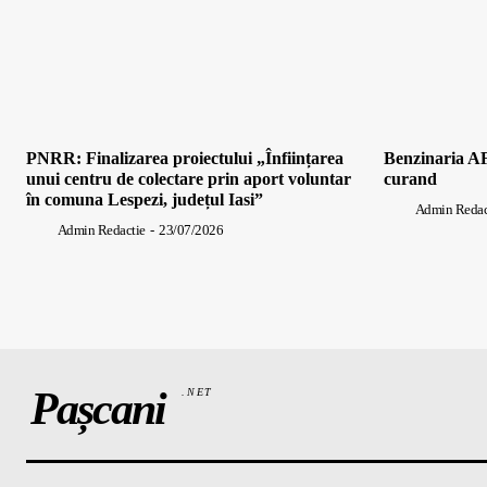
PNRR: Finalizarea proiectului „Înființarea
Benzinaria AF
unui centru de colectare prin aport voluntar
curand
în comuna Lespezi, județul Iasi”
Admin Redac
Admin Redactie
-
23/07/2026
Pașcani
.NET