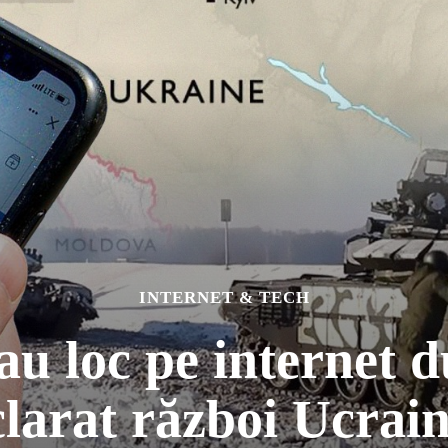
INTERNET & TECH
au loc pe internet d
larat război Ucrai