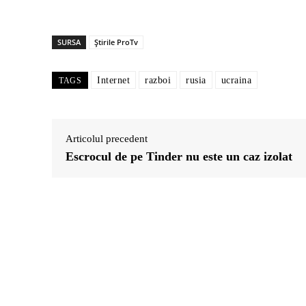
SURSA
Știrile ProTv
Internet
razboi
rusia
ucraina
TAGS
Articolul precedent
Escrocul de pe Tinder nu este un caz izolat