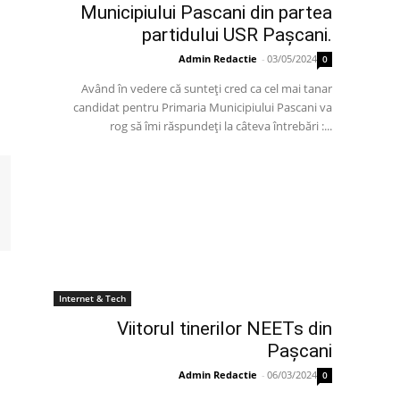
Municipiului Pascani din partea
partidului USR Pașcani.
Admin Redactie
-
03/05/2024
0
Având în vedere că sunteți cred ca cel mai tanar
candidat pentru Primaria Municipiului Pascani va
rog să îmi răspundeți la câteva întrebări :...
Internet & Tech
Viitorul tinerilor NEETs din
Pașcani
Admin Redactie
-
06/03/2024
0