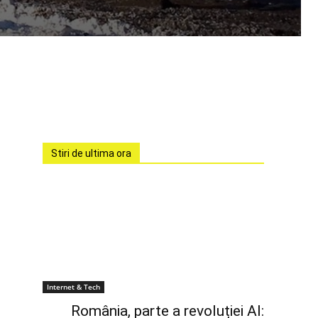
Stiri de ultima ora
Internet & Tech
România, parte a revoluției AI: