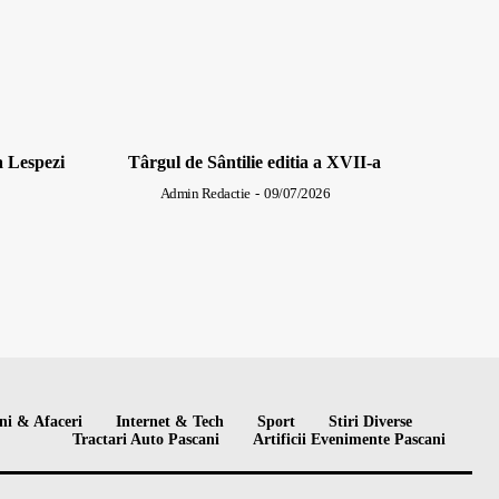
a Lespezi
Târgul de Sântilie editia a XVII-a
Admin Redactie
-
09/07/2026
ni & Afaceri
Internet & Tech
Sport
Stiri Diverse
Tractari Auto Pascani
Artificii Evenimente Pascani