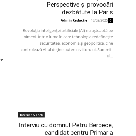
Perspective și provocări
dezbătute la Paris
Admin Redactie
-
18/02/2025
0
Revoluția inteligenței artificiale (AI) nu așteaptă pe
nimeni. Într-o lume în care tehnologia redefinește
securitatea, economia și geopolitica, cine
controlează AI-ul deține puterea viitorului. Summit-
ul...
re
Internet & Tech
Interviu cu domnul Petru Berbece,
candidat pentru Primaria