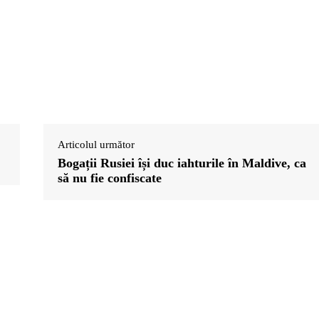
Articolul următor
Bogații Rusiei își duc iahturile în Maldive, ca
să nu fie confiscate