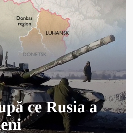
upă ce Rusia a
neni