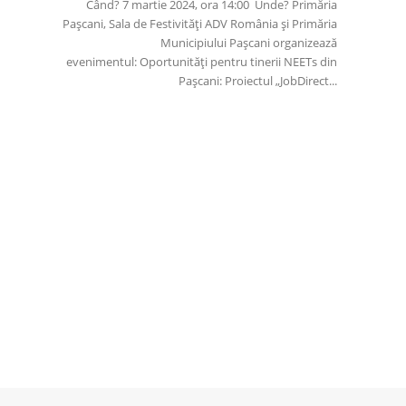
Când? 7 martie 2024, ora 14:00 Unde? Primăria
Pașcani, Sala de Festivități ADV România și Primăria
Municipiului Pașcani organizează
evenimentul: Oportunități pentru tinerii NEETs din
Pașcani: Proiectul „JobDirect...