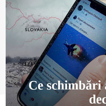
Ce schimbări 
dec