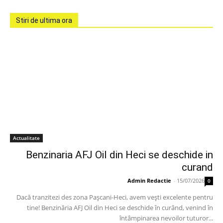
Stiri de ultima ora
Actualitate
Benzinaria AFJ Oil din Heci se deschide in
curand
Admin Redactie
-
15/07/2026
0
Dacă tranzitezi des zona Pașcani-Heci, avem vești excelente pentru
tine! Benzinăria AFJ Oil din Heci se deschide în curând, venind în
întâmpinarea nevoilor tuturor...