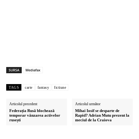
SURSA
Mediafax
TAGS
carte
fantasy
fictiune
Articolul precedent
Articolul următor
Federația Rusă blochează
Mihai Iosif se desparte de
temporar vânzarea activelor
Rapid? Adrian Mutu prezent la
rusești
meciul de la Craiova