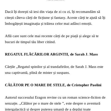
Dacă îți dorești să iesi din viața de zi cu zi, îți recomandăm să
citești câteva cărți de ficțiune și fantasy. Aceste cărți te ajută să îți
îmbogățești imaginația și trăirea celor mai adânci emoții.
Află care sunt cele mai recente cărți de pe piață și alege să te
bucuri de timpul tău liber citiind.
REGATUL FLĂCĂRILOR ARGINTII, de Sarah J. Mass
Cărțile „Regatul spinilor și al trandafirilor, de Sarah J. Mass este
una captivantă, plină de mister și suspans.
CĂLĂTOR PE O MARE DE STELE, de Cristopher Paolini
Autorul succesului Eragon revine cu un roman science-fiction de
senzație. „Călător pe o mare de stele ”, este despre o aventură
intergalactică și despre puterea umană de a depăși toate