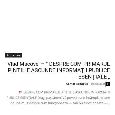
Actualitate
Vlad Macovei – ” DESPRE CUM PRIMARUL
PINTILIE ASCUNDE INFORMAȚII PUBLICE
ESENȚIALE „
Admin Redactie
-
05/05/2026
0
DESPRE CUM PRIMARUL PINTILIE ASCUNDE INFORMAȚII
PUBLICE ESENȚIALE Dragi pașcăneni,Vă povestesc o întâmplare care
spune mult despre cum funcționează — sau nu funcționează —...