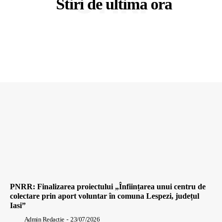
STIRI
Stiri de ultima ora
PNRR: Finalizarea proiectului „Înființarea unui centru de
colectare prin aport voluntar în comuna Lespezi, județul
Iasi”
Admin Redactie
-
23/07/2026