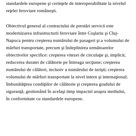
standardele europene şi cerinţele de interoperabilitate la nivelul
reţelei feroviare româneşti.
Obiectivul general al contractului de prestări servicii este
modernizarea infrastructurii feroviare între Coşlariu şi Cluj-
Napoca pentru creşterea numărului de pasageri şi a volumului de
mărfuri transportate, precum şi îndeplinirea următoarelor
obiectivelor specifice: creşterea vitezei de circulaţie şi, implicit,
reducerea duratei de călătorie pe întreaga secţiune; creşterea
numărului de călători, inclusiv a numărului de turişti; creşterea
volumului de mărfuri transportate la nivel intern şi internaţional;
îmbunătăţirea condiţiilor de călătorie şi creşterea gradului de
siguranţă, gestionând în acelaşi timp impactul asupra mediului,
în conformitate cu standardele europene.