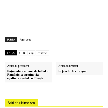
SURSA
Agerpres
TAGS
CFR
cluj
contract
Articolul precedent
Articolul următor
Naționala feminină de fotbal a
Rețetă tartă cu vișine
României a terminat la
egalitate meciul cu Elveția
Stiri de ultima ora