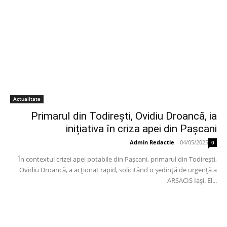
Actualitate
Primarul din Todirești, Ovidiu Droancă, ia
inițiativa în criza apei din Pașcani
Admin Redactie
-
04/05/2025
0
În contextul crizei apei potabile din Pașcani, primarul din Todirești,
Ovidiu Droancă, a acționat rapid, solicitând o ședință de urgență a
ARSACIS Iași. El...