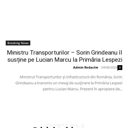
Breaking News
Ministru Transporturilor – Sorin Grindeanu îl
susține pe Lucian Marcu la Primăria Lespezi
Admin Redactie
-
04/06/2024
0
Ministrul Transporturilor și Infrastructurii din România, Sorin
Grindeanu a transmis un mesaj de susținere la Primăria Lespezi
pentru Lucian Marcu. Prezent în apropiere de...