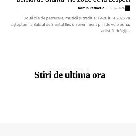
Admin Redactie
-
15/07/2026
0
Două zile de petrecere, muzică și tradiție! 19-20 iulie 2026 va
așteptăm la Bâlciul de Sfântul Ilie, un eveniment plin de voie bună,
artiști îndrăgiți...
STIRI
Stiri de ultima ora