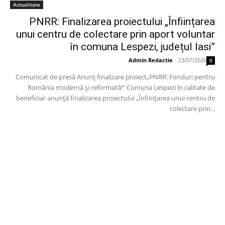
Actualitate
PNRR: Finalizarea proiectului „Înființarea
unui centru de colectare prin aport voluntar
în comuna Lespezi, județul Iasi”
Admin Redactie
-
23/07/2026
0
Comunicat de presă Anunț finalizare proiect„PNRR: Fonduri pentru
România modernă și reformată!” Comuna Lespezi în calitate de
beneficiar anunță finalizarea proiectului „Înființarea unui centru de
colectare prin...