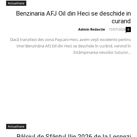
Actualitate
Benzinaria AFJ Oil din Heci se deschide in
curand
Admin Redactie
-
15/07/2026
0
Dacă tranzitezi des zona Pașcani-Heci, avem vești excelente pentru
tine! Benzinăria AFJ Oil din Heci se deschide în curând, venind în
întâmpinarea nevoilor tuturor...
Actualitate
Bâlciul de Sfântul Ilie 2026 de la Lespezi