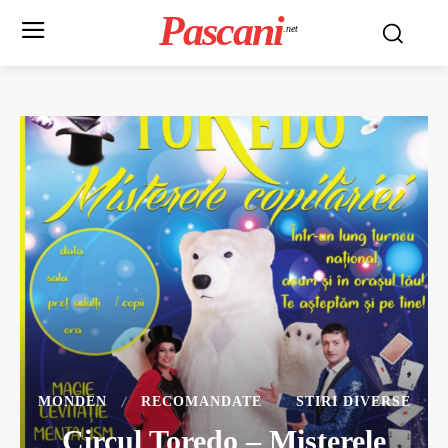
Pascani
.net
MONDEN
RECOMANDATE
STIRI DIVERSE
Circul Toredo – Misterele