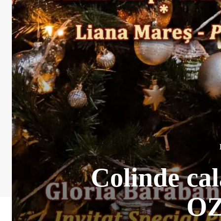
Colinde cal
O