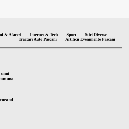
ni & Afaceri
Internet & Tech
Sport
Stiri Diverse
Tractari Auto Pascani
Artificii Evenimente Pascani
 unui
n comuna
 curand