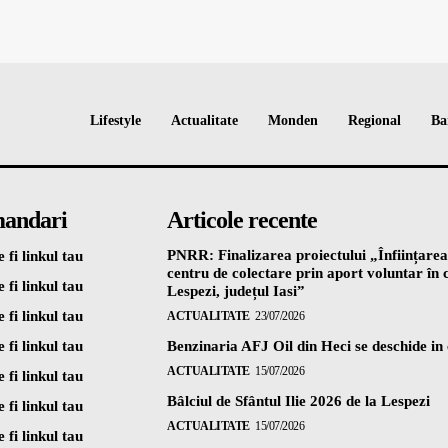
Lifestyle
Actualitate
Monden
Regional
Ba
andari
Articole recente
PNRR: Finalizarea proiectului „Înființarea
 fi linkul tau
centru de colectare prin aport voluntar î
 fi linkul tau
Lespezi, județul Iasi”
 fi linkul tau
ACTUALITATE
23/07/2026
 fi linkul tau
Benzinaria AFJ Oil din Heci se deschide in
ACTUALITATE
15/07/2026
 fi linkul tau
Bâlciul de Sfântul Ilie 2026 de la Lespezi
 fi linkul tau
ACTUALITATE
15/07/2026
 fi linkul tau