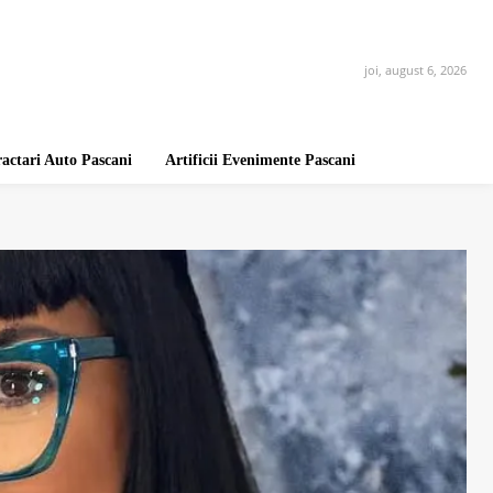
joi, august 6, 2026
ractari Auto Pascani
Artificii Evenimente Pascani