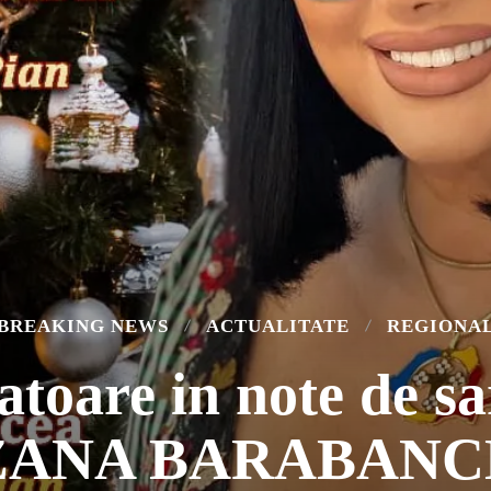
BREAKING NEWS
ACTUALITATE
REGIONA
atoare in note de s
ZANA BARABANC