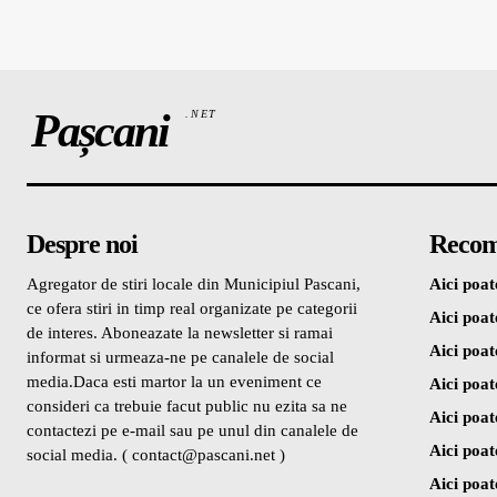
Pașcani
.NET
Despre noi
Recom
Agregator de stiri locale din Municipiul Pascani,
Aici poate
ce ofera stiri in timp real organizate pe categorii
Aici poate
de interes. Aboneazate la newsletter si ramai
Aici poate
informat si urmeaza-ne pe canalele de social
media.Daca esti martor la un eveniment ce
Aici poate
consideri ca trebuie facut public nu ezita sa ne
Aici poate
contactezi pe e-mail sau pe unul din canalele de
Aici poate
social media. ( contact@pascani.net )
Aici poate