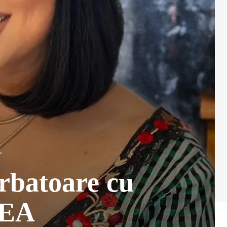
L
arbatoare cu
EA