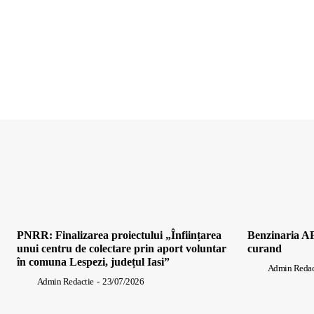
PNRR: Finalizarea proiectului „Înființarea
Benzinaria AF
unui centru de colectare prin aport voluntar
curand
în comuna Lespezi, județul Iasi”
Admin Redac
Admin Redactie
-
23/07/2026