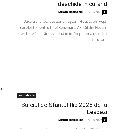
deschide in curand
Admin Redactie
-
15/07/2026
0
Dacă tranzitezi des zona Pașcani-Heci, avem vești
excelente pentru tine! Benzinăria AFJ Oil din Heci se
deschide în curând, venind în întâmpinarea nevoilor
tuturor...
cu
Actualitate
Bâlciul de Sfântul Ilie 2026 de la
Lespezi
Admin Redactie
-
15/07/2026
0