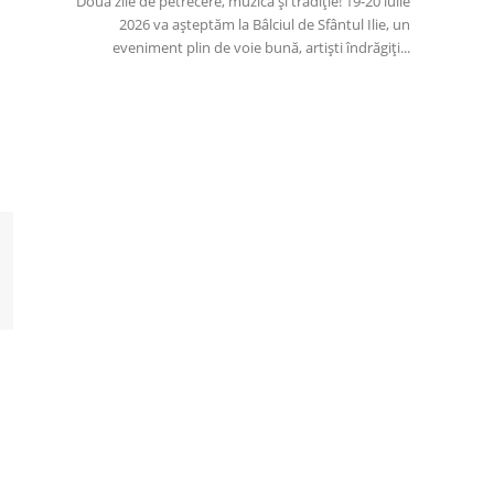
Două zile de petrecere, muzică și tradiție! 19-20 iulie
2026 va așteptăm la Bâlciul de Sfântul Ilie, un
eveniment plin de voie bună, artiști îndrăgiți...