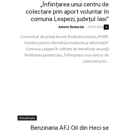
„Înființarea unui centru de
colectare prin aport voluntar în
comuna Lespezi, județul Iasi”
Admin Redactie
-
23/07/2026
0
Comunicat de presă Anunț finalizare proiect„PNRR:
Fonduri pentru România modernă și reformată!”
Comuna Lespezi în calitate de beneficiar anunță
finalizarea proiectului „Înființarea unui centru de
colectare prin...
Actualitate
Benzinaria AFJ Oil din Heci se