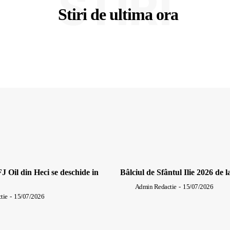
STIRI
Stiri de ultima ora
J Oil din Heci se deschide in
Bâlciul de Sfântul Ilie 2026 de l
Admin Redactie
-
15/07/2026
tie
-
15/07/2026