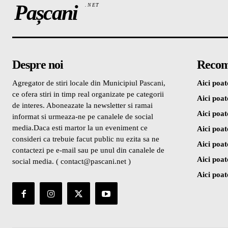
Pașcani
.NET
Despre noi
Recom
Agregator de stiri locale din Municipiul Pascani,
Aici poate
ce ofera stiri in timp real organizate pe categorii
Aici poate
de interes. Aboneazate la newsletter si ramai
Aici poate
informat si urmeaza-ne pe canalele de social
media.Daca esti martor la un eveniment ce
Aici poate
consideri ca trebuie facut public nu ezita sa ne
Aici poate
contactezi pe e-mail sau pe unul din canalele de
Aici poate
social media. ( contact@pascani.net )
Aici poate