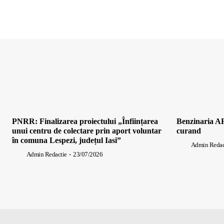
PNRR: Finalizarea proiectului „Înființarea
Benzinaria AF
unui centru de colectare prin aport voluntar
curand
în comuna Lespezi, județul Iasi”
Admin Redac
Admin Redactie
-
23/07/2026