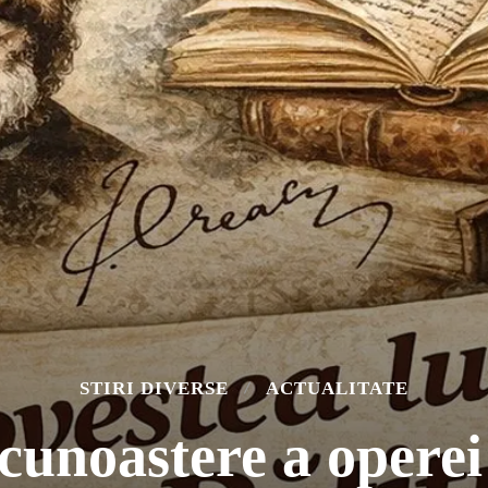
STIRI DIVERSE
ACTUALITATE
cunoastere a operei