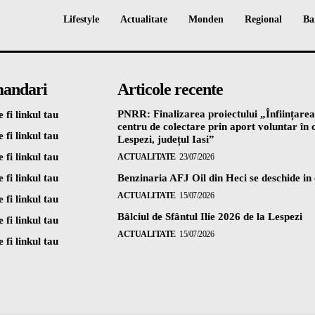
Lifestyle
Actualitate
Monden
Regional
Ba
andari
Articole recente
PNRR: Finalizarea proiectului „Înființarea
 fi linkul tau
centru de colectare prin aport voluntar î
 fi linkul tau
Lespezi, județul Iasi”
 fi linkul tau
ACTUALITATE
23/07/2026
 fi linkul tau
Benzinaria AFJ Oil din Heci se deschide in
ACTUALITATE
15/07/2026
 fi linkul tau
Bâlciul de Sfântul Ilie 2026 de la Lespezi
 fi linkul tau
ACTUALITATE
15/07/2026
 fi linkul tau