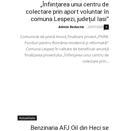
„Înființarea unui centru de
colectare prin aport voluntar în
comuna Lespezi, județul Iasi”
Admin Redactie
-
23/07/2026
0
Comunicat de presă Anunț finalizare proiect„PNRR:
Fonduri pentru România modernă și reformată!”
Comuna Lespezi în calitate de beneficiar anunță
finalizarea proiectului „Înființarea unui centru de
colectare prin...
Actualitate
Benzinaria AFJ Oil din Heci se