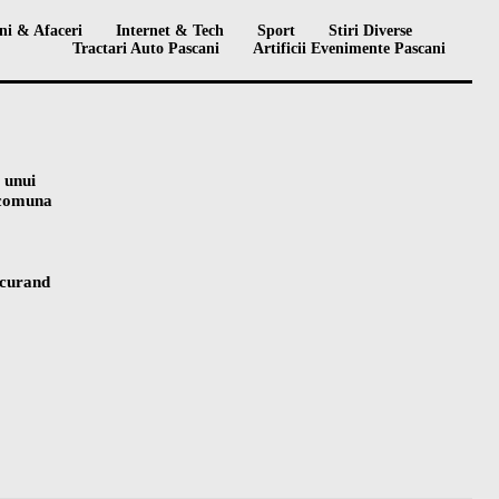
ni & Afaceri
Internet & Tech
Sport
Stiri Diverse
Tractari Auto Pascani
Artificii Evenimente Pascani
 unui
n comuna
 curand