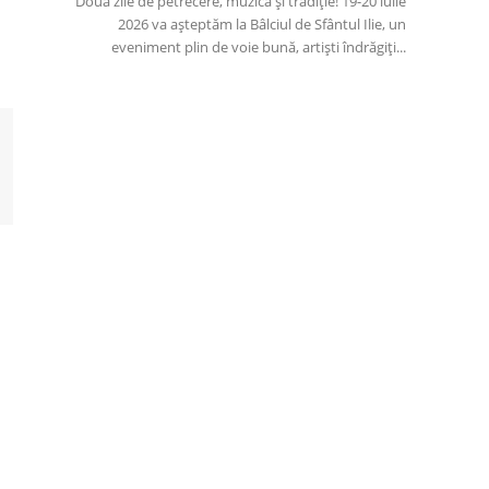
Două zile de petrecere, muzică și tradiție! 19-20 iulie
2026 va așteptăm la Bâlciul de Sfântul Ilie, un
eveniment plin de voie bună, artiști îndrăgiți...