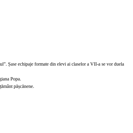
ul”. Șase echipaje formate din elevi ai claselor a VII-a se vor duela
giana Popa.
nvățământ pășcănene.