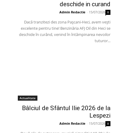
deschide in curand
Admin Redactie
-
15/07/2026
0
Dacă tranzitezi des zona Pașcani-Heci, avem vești
excelente pentru tine! Benzinăria AFJ Oil din Heci se
deschide în curând, venind în întâmpinarea nevoilor
tuturor...
Actualitate
Bâlciul de Sfântul Ilie 2026 de la
Lespezi
Admin Redactie
-
15/07/2026
0