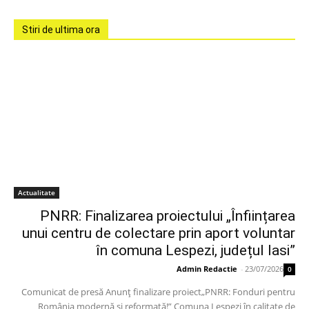
Stiri de ultima ora
Actualitate
PNRR: Finalizarea proiectului „Înființarea
unui centru de colectare prin aport voluntar
în comuna Lespezi, județul Iasi”
Admin Redactie
-
23/07/2026
0
Comunicat de presă Anunț finalizare proiect„PNRR: Fonduri pentru
România modernă și reformată!” Comuna Lespezi în calitate de