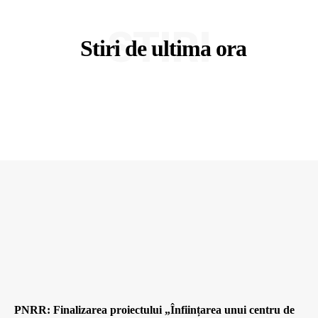
STIRI
Stiri de ultima ora
PNRR: Finalizarea proiectului „Înființarea unui centru de