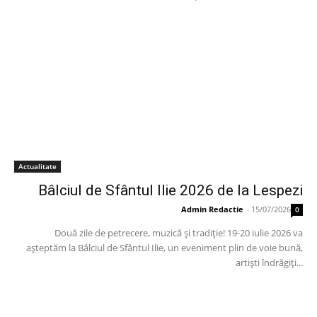
Actualitate
Bâlciul de Sfântul Ilie 2026 de la Lespezi
Admin Redactie
-
15/07/2026
0
Două zile de petrecere, muzică și tradiție! 19-20 iulie 2026 va
așteptăm la Bâlciul de Sfântul Ilie, un eveniment plin de voie bună,
artiști îndrăgiți...