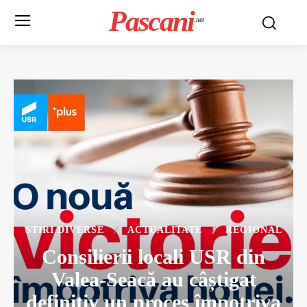
Pascani
.net
STIRI DIVERSE
ACTUALITATE
REGIONAL
Consilierii locali USR din
Valea-Seacă au câștigat
definitiv un proces împotriva