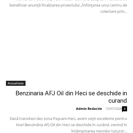
beneficiar anunță finalizarea proiectului „Înființarea unui centru de
colectare prin...
Actualitate
Benzinaria AFJ Oil din Heci se deschide in
curand
Admin Redactie
-
15/07/2026
0
Dacă tranzitezi des zona Pașcani-Heci, avem vești excelente pentru
tine! Benzinăria AFJ Oil din Heci se deschide în curând, venind în
întâmpinarea nevoilor tuturor...