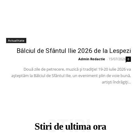
Actualitate
Bâlciul de Sfântul Ilie 2026 de la Lespezi
Admin Redactie
-
15/07/2026
0
Două zile de petrecere, muzică și tradiție! 19-20 iulie 2026 va
așteptăm la Bâlciul de Sfântul Ilie, un eveniment plin de voie bună,
artiști îndrăgiți...
STIRI
Stiri de ultima ora