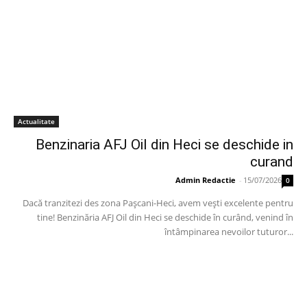
Actualitate
Benzinaria AFJ Oil din Heci se deschide in
curand
Admin Redactie
-
15/07/2026
0
Dacă tranzitezi des zona Pașcani-Heci, avem vești excelente pentru
tine! Benzinăria AFJ Oil din Heci se deschide în curând, venind în
întâmpinarea nevoilor tuturor...