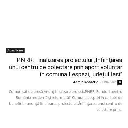
Actualitate
PNRR: Finalizarea proiectului „Înființarea
unui centru de colectare prin aport voluntar
în comuna Lespezi, județul Iasi”
Admin Redactie
-
23/07/2026
0
Comunicat de presă Anunț finalizare proiect„PNRR: Fonduri pentru
România modernă și reformată!” Comuna Lespezi în calitate de
beneficiar anunță finalizarea proiectului „Înființarea unui centru de
colectare prin...