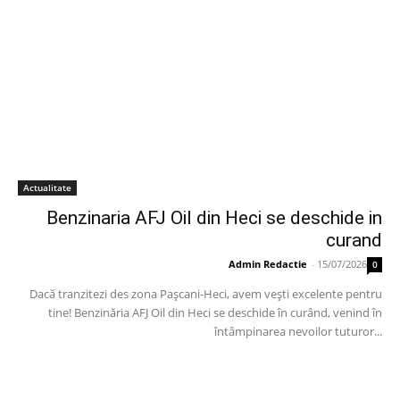
Actualitate
Benzinaria AFJ Oil din Heci se deschide in
curand
Admin Redactie
-
15/07/2026
0
Dacă tranzitezi des zona Pașcani-Heci, avem vești excelente pentru
tine! Benzinăria AFJ Oil din Heci se deschide în curând, venind în
întâmpinarea nevoilor tuturor...