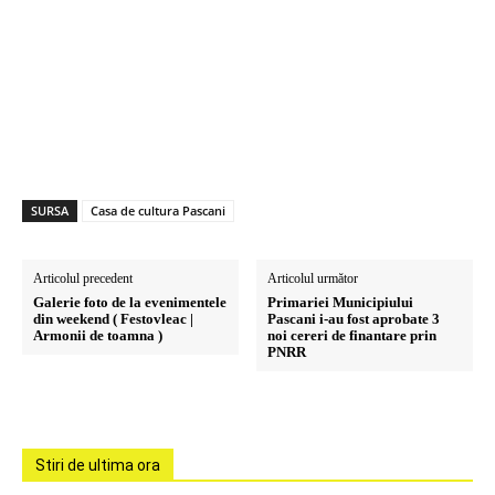
SURSA
Casa de cultura Pascani
Articolul precedent
Articolul următor
Galerie foto de la evenimentele
Primariei Municipiului
din weekend ( Festovleac |
Pascani i-au fost aprobate 3
Armonii de toamna )
noi cereri de finantare prin
PNRR
Stiri de ultima ora