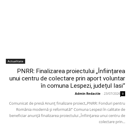
Actualitate
PNRR: Finalizarea proiectului „Înființarea
unui centru de colectare prin aport voluntar
în comuna Lespezi, județul Iasi”
Admin Redactie
-
23/07/2026
0
Comunicat de presă Anunț finalizare proiect„PNRR: Fonduri pentru
România modernă și reformată!” Comuna Lespezi în calitate de
beneficiar anunță finalizarea proiectului „Înființarea unui centru de
colectare prin...