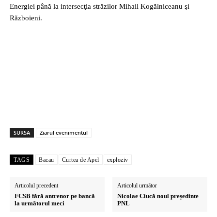
Energiei până la intersecţia străzilor Mihail Kogălniceanu şi
Războieni.
SURSA
Ziarul evenimentul
TAGS
Bacau
Curtea de Apel
exploziv
Articolul precedent
Articolul următor
FCSB fără antrenor pe bancă
Nicolae Ciucă noul președinte
la următorul meci
PNL