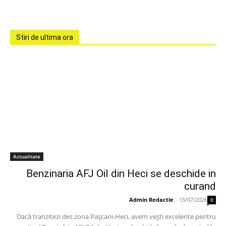
Stiri de ultima ora
Actualitate
Benzinaria AFJ Oil din Heci se deschide in
curand
Admin Redactie
-
15/07/2026
0
Dacă tranzitezi des zona Pașcani-Heci, avem vești excelente pentru