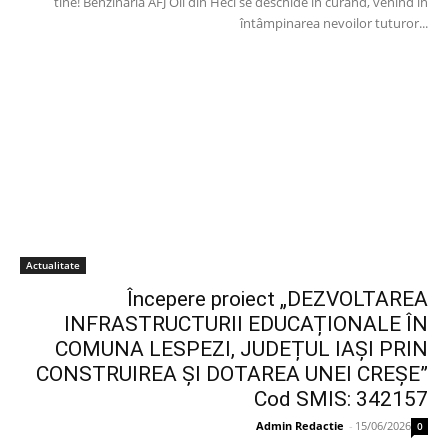
tine! Benzinăria AFJ Oil din Heci se deschide în curând, venind în
întâmpinarea nevoilor tuturor...
Actualitate
Începere proiect „DEZVOLTAREA
INFRASTRUCTURII EDUCAȚIONALE ÎN
COMUNA LESPEZI, JUDEȚUL IAȘI PRIN
CONSTRUIREA ȘI DOTAREA UNEI CREȘE”
Cod SMIS: 342157
Admin Redactie
-
15/06/2026
0