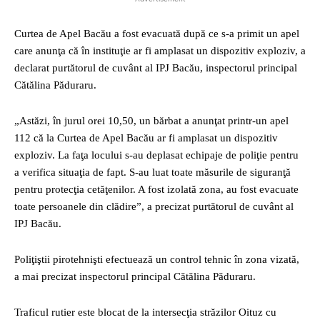
Curtea de Apel Bacău a fost evacuată după ce s-a primit un apel
care anunţa că în instituţie ar fi amplasat un dispozitiv exploziv, a
declarat purtătorul de cuvânt al IPJ Bacău, inspectorul principal
Cătălina Păduraru.
„Astăzi, în jurul orei 10,50, un bărbat a anunţat printr-un apel
112 că la Curtea de Apel Bacău ar fi amplasat un dispozitiv
exploziv. La faţa locului s-au deplasat echipaje de poliţie pentru
a verifica situaţia de fapt. S-au luat toate măsurile de siguranţă
pentru protecţia cetăţenilor. A fost izolată zona, au fost evacuate
toate persoanele din clădire”, a precizat purtătorul de cuvânt al
IPJ Bacău.
Poliţiştii pirotehnişti efectuează un control tehnic în zona vizată,
a mai precizat inspectorul principal Cătălina Păduraru.
Traficul rutier este blocat de la intersecţia străzilor Oituz cu