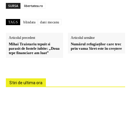
SURSA
libertatea.ro
TAGS
blindata
dani mocanu
Articolul precedent
Articolul următor
Mihai Traistariu tepuit si
Numărul refugiaților care trec
parasit de fostele iubite: „Doua
prin vama Siret este în creștere
tepe financiare am luat”
Stiri de ultima ora