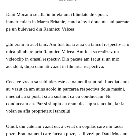
Dani Mocanu se afla in turela unei blindate de epoca,
inmatriculata in Marea Britanie, cand a lovit doua masini parcate
pe un bulevard din Ramnicu Valcea.
„Eu eram in acel tanc. Am fost toata ziua cu tancul respectiv la o
mica plimbare prin Ramnicu Valcea. Am fost sa realizez un
videoclip in orasul respectiv. Din pacate am facut si un mic
accident, dupa cum ati vazut in filmarea respectiva.
Ceea ce vreau sa subliniez este ca oamenii sunt rai. Imediat cum
au vazut ca am atins acolo in parcarea respectiva doua masini,
imediat au si postat si au sustinut ca eu conduceam. Nu
conduceam eu. Pur si simplu eu eram deasupra tancului, iar la
volan se afla proprietarul tancului.
Omul, din cate am vazut eu, a evitat un copilas care imi facea
poze. Erau oameni care faceau poze, sa il vezi pe Dani Mocanu