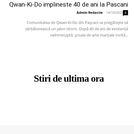
Qwan-Ki-Do implineste 40 de ani la Pascani
Admin Redactie
-
14/10/2025
0
Comunitatea de Qwan-Ki-Do din Pașcani se pregătește să
sărbătorească un jalon istoric. După 40 de ani de existență
neîntreruptă, școala de arte marțiale invită...
STIRI
Stiri de ultima ora