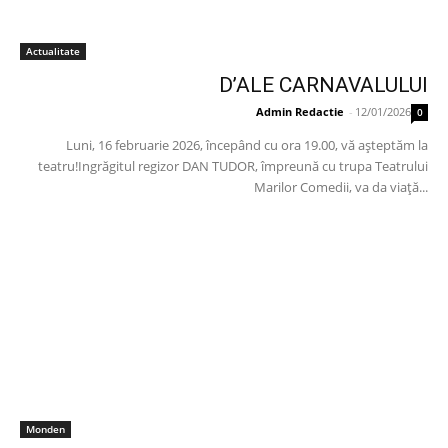
Actualitate
D’ALE CARNAVALULUI
Admin Redactie
-
12/01/2026
0
Luni, 16 februarie 2026, începând cu ora 19.00, vă așteptăm la
teatru!Ingrăgitul regizor DAN TUDOR, împreună cu trupa Teatrului
Marilor Comedii, va da viață...
Monden