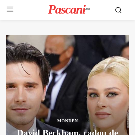
Pascani
.net
MONDEN
David Beckham, cadou de