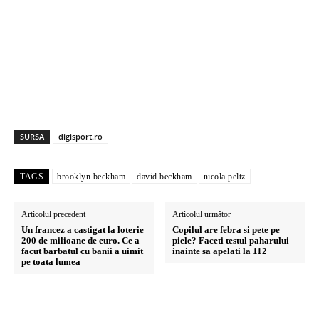
SURSA
digisport.ro
TAGS
brooklyn beckham
david beckham
nicola peltz
Articolul precedent
Articolul următor
Un francez a castigat la loterie
Copilul are febra si pete pe
200 de milioane de euro. Ce a
piele? Faceti testul paharului
facut barbatul cu banii a uimit
inainte sa apelati la 112
pe toata lumea