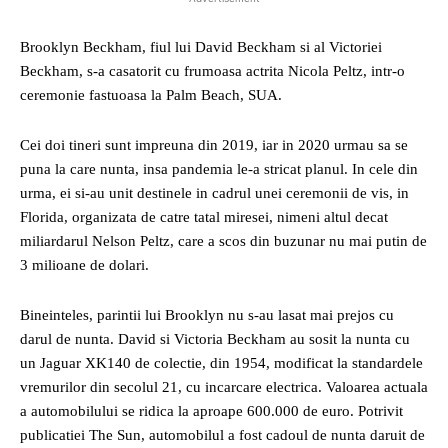
Brooklyn Beckham, fiul lui David Beckham si al Victoriei
Beckham, s-a casatorit cu frumoasa actrita Nicola Peltz, intr-o
ceremonie fastuoasa la Palm Beach, SUA.
Cei doi tineri sunt impreuna din 2019, iar in 2020 urmau sa se
puna la care nunta, insa pandemia le-a stricat planul. In cele din
urma, ei si-au unit destinele in cadrul unei ceremonii de vis, in
Florida, organizata de catre tatal miresei, nimeni altul decat
miliardarul Nelson Peltz, care a scos din buzunar nu mai putin de
3 milioane de dolari.
Bineinteles, parintii lui Brooklyn nu s-au lasat mai prejos cu
darul de nunta. David si Victoria Beckham au sosit la nunta cu
un Jaguar XK140 de colectie, din 1954, modificat la standardele
vremurilor din secolul 21, cu incarcare electrica. Valoarea actuala
a automobilului se ridica la aproape 600.000 de euro. Potrivit
publicatiei The Sun, automobilul a fost cadoul de nunta daruit de