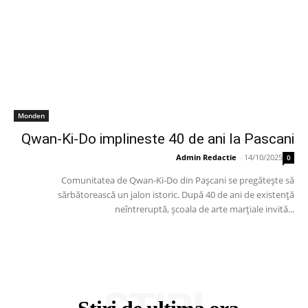
Monden
Qwan-Ki-Do implineste 40 de ani la Pascani
Admin Redactie
-
14/10/2025
0
Comunitatea de Qwan-Ki-Do din Pașcani se pregătește să
sărbătorească un jalon istoric. După 40 de ani de existență
neîntreruptă, școala de arte marțiale invită...
STIRI