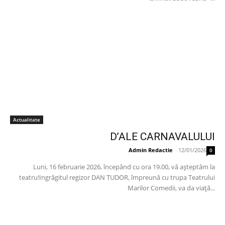
Actualitate
D’ALE CARNAVALULUI
Admin Redactie
-
12/01/2026
0
Luni, 16 februarie 2026, începând cu ora 19.00, vă așteptăm la
teatru!Ingrăgitul regizor DAN TUDOR, împreună cu trupa Teatrului
Marilor Comedii, va da viață...