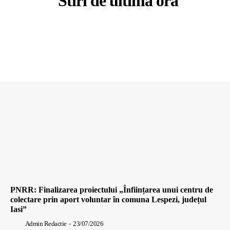
Stiri de ultima ora
PNRR: Finalizarea proiectului „Înființarea unui centru de
colectare prin aport voluntar în comuna Lespezi, județul
Iasi”
Admin Redactie
-
23/07/2026