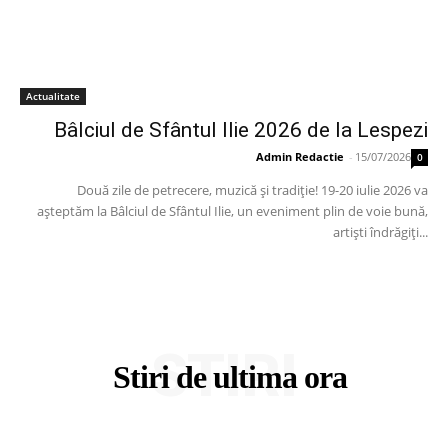
Actualitate
Bâlciul de Sfântul Ilie 2026 de la Lespezi
Admin Redactie
-
15/07/2026
0
Două zile de petrecere, muzică și tradiție! 19-20 iulie 2026 va
așteptăm la Bâlciul de Sfântul Ilie, un eveniment plin de voie bună,
artiști îndrăgiți...
STIRI
Stiri de ultima ora