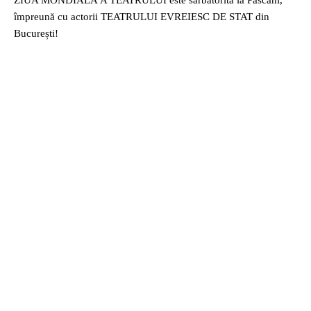
ZIUA MONDIALĂ A TEATRULUI este sarbatorita la Pascani,
împreună cu actorii TEATRULUI EVREIESC DE STAT din
București!