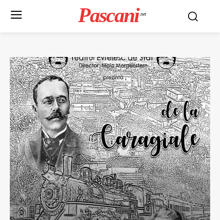
Pascani
.net