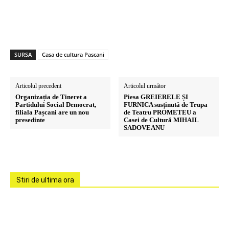
SURSA
Casa de cultura Pascani
Articolul precedent
Articolul următor
Organizația de Tineret a
Piesa GREIERELE ȘI
Partidului Social Democrat,
FURNICA susținută de Trupa
filiala Pașcani are un nou
de Teatru PROMETEU a
presedinte
Casei de Cultură MIHAIL
SADOVEANU
Stiri de ultima ora