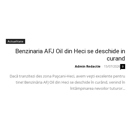
Actualitate
Benzinaria AFJ Oil din Heci se deschide in
curand
Admin Redactie
-
15/07/2026
0
Dacă tranzitezi des zona Pașcani-Heci, avem vești excelente pentru
tine! Benzinăria AFJ Oil din Heci se deschide în curând, venind în
întâmpinarea nevoilor tuturor...