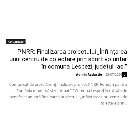
Actualitate
PNRR: Finalizarea proiectului „Înființarea
unui centru de colectare prin aport voluntar
în comuna Lespezi, județul Iasi”
Admin Redactie
-
23/07/2026
0
Comunicat de presă Anunț finalizare proiect„PNRR: Fonduri pentru
România modernă și reformată!” Comuna Lespezi în calitate de
beneficiar anunță finalizarea proiectului „Înființarea unui centru de
colectare prin...