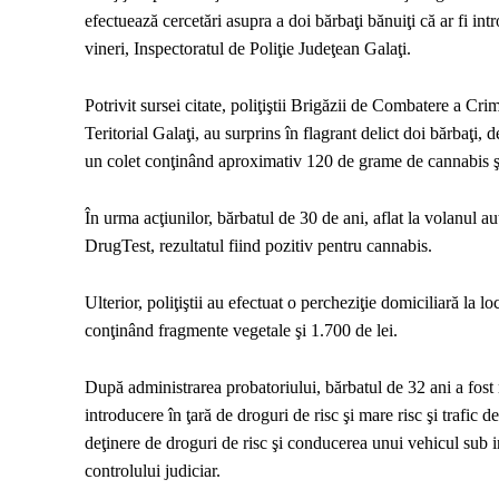
efectuează cercetări asupra a doi bărbaţi bănuiţi că ar fi int
vineri, Inspectoratul de Poliţie Judeţean Galaţi.
Potrivit sursei citate, poliţiştii Brigăzii de Combatere a C
Teritorial Galaţi, au surprins în flagrant delict doi bărbaţi, 
un colet conţinând aproximativ 120 de grame de cannabis ş
În urma acţiunilor, bărbatul de 30 de ani, aflat la volanul au
DrugTest, rezultatul fiind pozitiv pentru cannabis.
Ulterior, poliţiştii au efectuat o percheziţie domiciliară la l
conţinând fragmente vegetale şi 1.700 de lei.
După administrarea probatoriului, bărbatul de 32 ani a fost r
introducere în ţară de droguri de risc şi mare risc şi trafic d
deţinere de droguri de risc şi conducerea unui vehicul sub i
controlului judiciar.