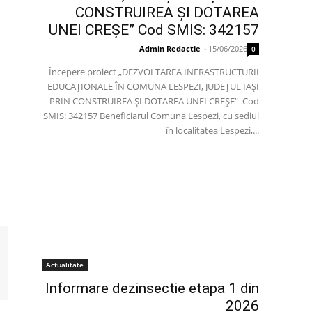
CONSTRUIREA ȘI DOTAREA
UNEI CREȘE” Cod SMIS: 342157
Admin Redactie
-
15/06/2026
0
Începere proiect „DEZVOLTAREA INFRASTRUCTURII
EDUCAȚIONALE ÎN COMUNA LESPEZI, JUDEȚUL IAȘI
PRIN CONSTRUIREA ȘI DOTAREA UNEI CREȘE” Cod
SMIS: 342157 Beneficiarul Comuna Lespezi, cu sediul
în localitatea Lespezi,...
Actualitate
Informare dezinsectie etapa 1 din
2026