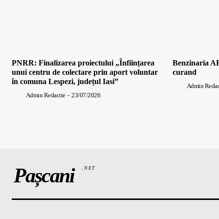
PNRR: Finalizarea proiectului „Înființarea
Benzinaria AF
unui centru de colectare prin aport voluntar
curand
în comuna Lespezi, județul Iasi”
Admin Redac
Admin Redactie
-
23/07/2026
Pașcani
.NET