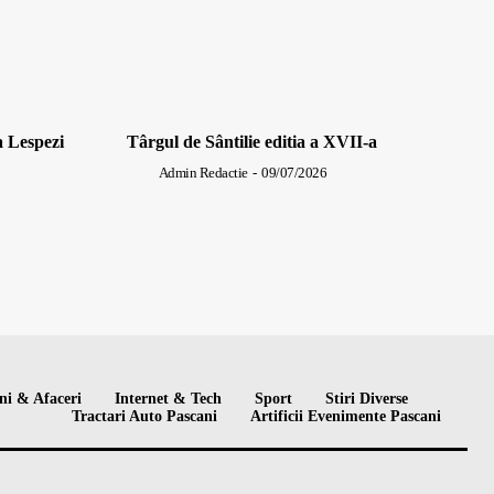
a Lespezi
Târgul de Sântilie editia a XVII-a
Admin Redactie
-
09/07/2026
ni & Afaceri
Internet & Tech
Sport
Stiri Diverse
Tractari Auto Pascani
Artificii Evenimente Pascani