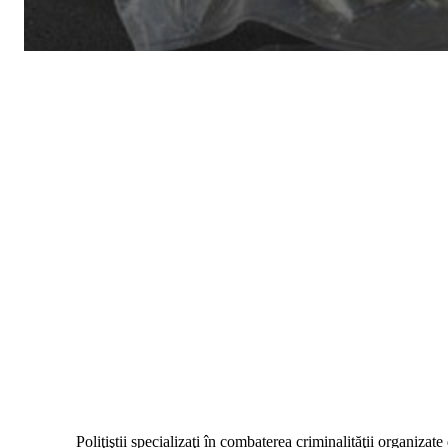
Poliţiştii specializaţi în combaterea criminalităţii organiza