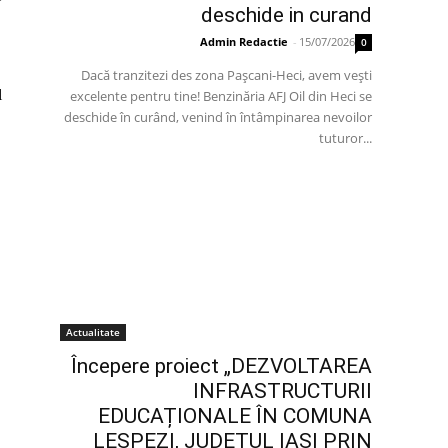
deschide in curand
Admin Redactie
-
15/07/2026
0
Dacă tranzitezi des zona Pașcani-Heci, avem vești
l
excelente pentru tine! Benzinăria AFJ Oil din Heci se
deschide în curând, venind în întâmpinarea nevoilor
tuturor...
Actualitate
Începere proiect „DEZVOLTAREA
INFRASTRUCTURII
EDUCAȚIONALE ÎN COMUNA
LESPEZI, JUDEȚUL IAȘI PRIN