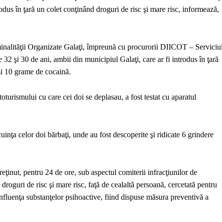
rodus în ţară un colet conţinând droguri de risc şi mare risc, informează,
riminalităţii Organizate Galaţi, împreună cu procurorii DIICOT – Serviciu
de 32 şi 30 de ani, ambii din municipiul Galaţi, care ar fi introdus în ţară
i 10 grame de cocaină.
toturismului cu care cei doi se deplasau, a fost testat cu aparatul
ocuinţa celor doi bărbaţi, unde au fost descoperite şi ridicate 6 grindere
eţinut, pentru 24 de ore, sub aspectul comiterii infracţiunilor de
e droguri de risc şi mare risc, faţă de cealaltă persoană, cercetată pentru
nfluenţa substanţelor psihoactive, fiind dispuse măsura preventivă a