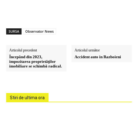
SURSA
Observator News
Articolul precedent
Articolul următor
Începând din 2023,
Accident auto in Razboieni
impozitarea proprietăţilor
imobiliare se schimbă radical.
Stiri de ultima ora