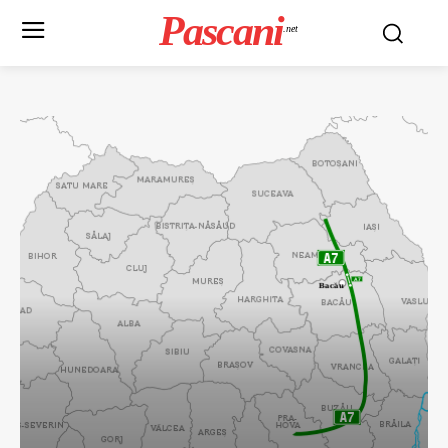
Pascani
.net