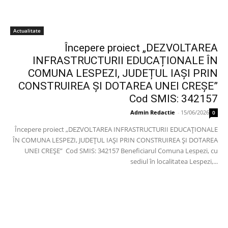
Actualitate
Începere proiect „DEZVOLTAREA
INFRASTRUCTURII EDUCAȚIONALE ÎN
COMUNA LESPEZI, JUDEȚUL IAȘI PRIN
CONSTRUIREA ȘI DOTAREA UNEI CREȘE”
Cod SMIS: 342157
Admin Redactie
-
15/06/2026
0
Începere proiect „DEZVOLTAREA INFRASTRUCTURII EDUCAȚIONALE
ÎN COMUNA LESPEZI, JUDEȚUL IAȘI PRIN CONSTRUIREA ȘI DOTAREA
UNEI CREȘE” Cod SMIS: 342157 Beneficiarul Comuna Lespezi, cu
sediul în localitatea Lespezi,...