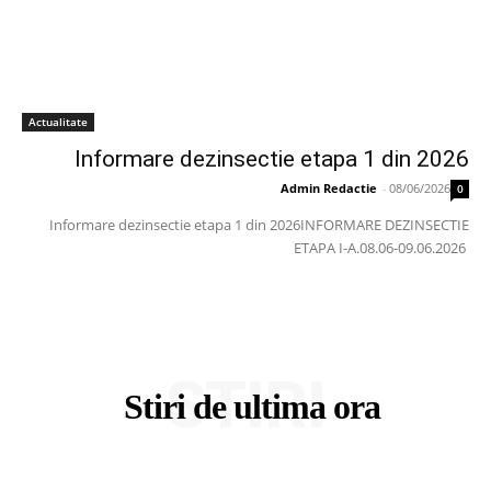
Actualitate
Informare dezinsectie etapa 1 din 2026
Admin Redactie
-
08/06/2026
0
Informare dezinsectie etapa 1 din 2026INFORMARE DEZINSECTIE
ETAPA I-A.08.06-09.06.2026
STIRI
Stiri de ultima ora