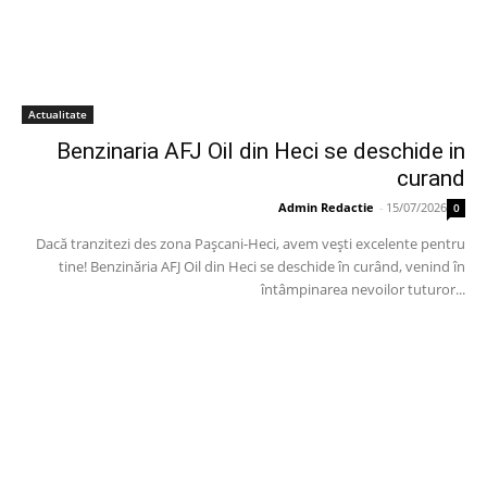
Actualitate
Benzinaria AFJ Oil din Heci se deschide in
curand
Admin Redactie
-
15/07/2026
0
Dacă tranzitezi des zona Pașcani-Heci, avem vești excelente pentru
tine! Benzinăria AFJ Oil din Heci se deschide în curând, venind în
întâmpinarea nevoilor tuturor...