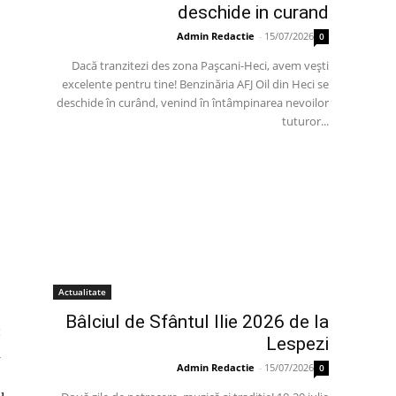
deschide in curand
Admin Redactie
-
15/07/2026
0
Dacă tranzitezi des zona Pașcani-Heci, avem vești
excelente pentru tine! Benzinăria AFJ Oil din Heci se
deschide în curând, venind în întâmpinarea nevoilor
tuturor...
Actualitate
Bâlciul de Sfântul Ilie 2026 de la
:
Lespezi
a
Admin Redactie
-
15/07/2026
0