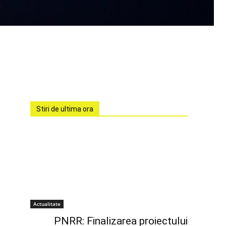
Stiri de ultima ora
Actualitate
PNRR: Finalizarea proiectului