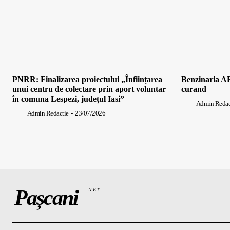
PNRR: Finalizarea proiectului „Înființarea
Benzinaria AF
unui centru de colectare prin aport voluntar
curand
în comuna Lespezi, județul Iasi”
Admin Redac
Admin Redactie
-
23/07/2026
Pașcani
.NET