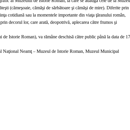
grafic al Muzeului de Istorie Roman, la care se adaugă cele de la Muzeu
teşti (cămeşoaie, cămăşi de sărbătoare şi cămăşi de mire). Diferite prin
losinţa cotidiană sau la momentele importante din viaţa ţăranului român,
 prin decorul lor, care arată, deopotrivă, aplecarea către frumos şi
i de Istorie Roman), va rămâne deschisă către public până la data de 1
al Naţional Neamţ – Muzeul de Istorie Roman, Muzeul Municipal