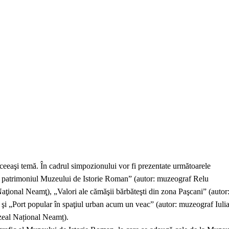
eeaşi temă. În cadrul simpozionului vor fi prezentate următoarele
in patrimoniul Muzeului de Istorie Roman” (autor: muzeograf Relu
onal Neamţ), „Valori ale cămăşii bărbăteşti din zona Paşcani” (autor
i „Port popular în spaţiul urban acum un veac” (autor: muzeograf Iuli
eal Național Neamț).