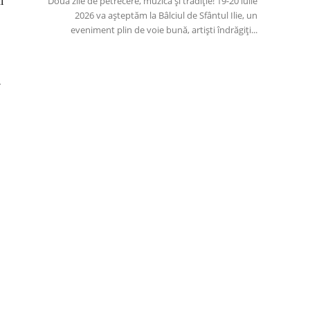
Două zile de petrecere, muzică și tradiție! 19-20 iulie
l
2026 va așteptăm la Bâlciul de Sfântul Ilie, un
eveniment plin de voie bună, artiști îndrăgiți...
7