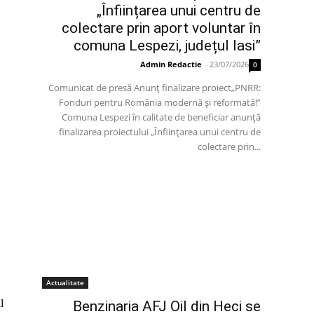
„Înființarea unui centru de
colectare prin aport voluntar în
comuna Lespezi, județul Iasi”
Admin Redactie
-
23/07/2026
0
Comunicat de presă Anunț finalizare proiect„PNRR:
Fonduri pentru România modernă și reformată!”
Comuna Lespezi în calitate de beneficiar anunță
finalizarea proiectului „Înființarea unui centru de
colectare prin...
Actualitate
l
Benzinaria AFJ Oil din Heci se