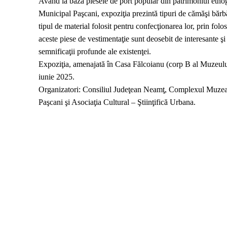
Având la bază piesele de port popular din patrimoniul etno
Municipal Paşcani, expoziţia prezintă tipuri de cămăşi bărbă
tipul de material folosit pentru confecţionarea lor, prin fo
aceste piese de vestimentaţie sunt deosebit de interesante şi
semnificaţii profunde ale existenţei.
Expoziţia, amenajată în Casa Fălcoianu (corp B al Muzeulu
iunie 2025.
Organizatori: Consiliul Judeţean Neamţ, Complexul Muze
Paşcani şi Asociaţia Cultural – Ştiinţifică Urbana.