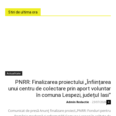
Stiri de ultima ora
Actualitate
PNRR: Finalizarea proiectului „Înființarea
unui centru de colectare prin aport voluntar
în comuna Lespezi, județul Iasi”
Admin Redactie
-
23/07/2026
0
Comunicat de presă Anunț finalizare proiect„PNRR: Fonduri pentru