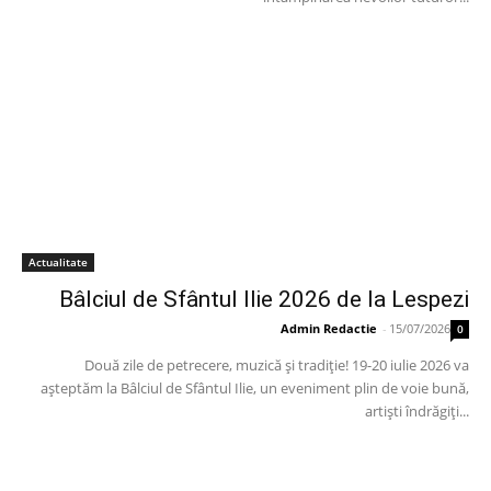
Actualitate
Bâlciul de Sfântul Ilie 2026 de la Lespezi
Admin Redactie
-
15/07/2026
0
Două zile de petrecere, muzică și tradiție! 19-20 iulie 2026 va
așteptăm la Bâlciul de Sfântul Ilie, un eveniment plin de voie bună,
artiști îndrăgiți...