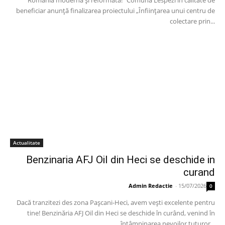
România modernă și reformată!” Comuna Lespezi în calitate de
beneficiar anunță finalizarea proiectului „Înființarea unui centru de
colectare prin...
Actualitate
Benzinaria AFJ Oil din Heci se deschide in
curand
Admin Redactie
-
15/07/2026
0
Dacă tranzitezi des zona Pașcani-Heci, avem vești excelente pentru
tine! Benzinăria AFJ Oil din Heci se deschide în curând, venind în
întâmpinarea nevoilor tuturor...