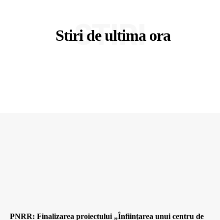
STIRI
Stiri de ultima ora
PNRR: Finalizarea proiectului „Înființarea unui centru de