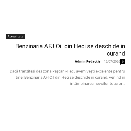
Actualitate
Benzinaria AFJ Oil din Heci se deschide in
curand
Admin Redactie
-
15/07/2026
0
Dacă tranzitezi des zona Pașcani-Heci, avem vești excelente pentru
tine! Benzinăria AFJ Oil din Heci se deschide în curând, venind în
întâmpinarea nevoilor tuturor...