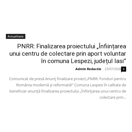
Actualitate
PNRR: Finalizarea proiectului „Înființarea
unui centru de colectare prin aport voluntar
în comuna Lespezi, județul Iasi”
Admin Redactie
-
23/07/2026
0
Comunicat de presă Anunț finalizare proiect„PNRR: Fonduri pentru
România modernă și reformată!” Comuna Lespezi în calitate de
beneficiar anunță finalizarea proiectului „Înființarea unui centru de
colectare prin...