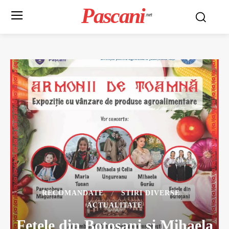
Pascani
.net
RECOMANDATE
STIRI DIVERSE
ACTUALITATE
Fetele din Botosani si Mihaela