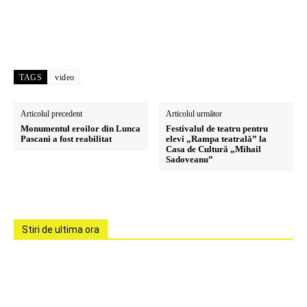
TAGS
video
Articolul precedent
Articolul următor
Monumentul eroilor din Lunca
Festivalul de teatru pentru
Pascani a fost reabilitat
elevi „Rampa teatrală” la
Casa de Cultură „Mihail
Sadoveanu”
Stiri de ultima ora