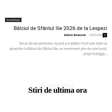
Actualitate
Bâlciul de Sfântul Ilie 2026 de la Lespezi
Admin Redactie
-
15/07/2026
0
Două zile de petrecere, muzică și tradiție! 19-20 iulie 2026 va
așteptăm la Bâlciul de Sfântul Ilie, un eveniment plin de voie bună,
artiști îndrăgiți...
STIRI
Stiri de ultima ora