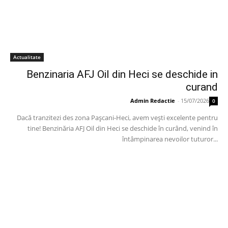
Actualitate
Benzinaria AFJ Oil din Heci se deschide in
curand
Admin Redactie
-
15/07/2026
0
Dacă tranzitezi des zona Pașcani-Heci, avem vești excelente pentru
tine! Benzinăria AFJ Oil din Heci se deschide în curând, venind în
întâmpinarea nevoilor tuturor...