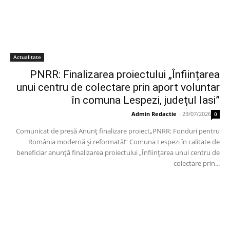
Actualitate
PNRR: Finalizarea proiectului „Înființarea
unui centru de colectare prin aport voluntar
în comuna Lespezi, județul Iasi”
Admin Redactie
-
23/07/2026
0
Comunicat de presă Anunț finalizare proiect„PNRR: Fonduri pentru
România modernă și reformată!” Comuna Lespezi în calitate de
beneficiar anunță finalizarea proiectului „Înființarea unui centru de
colectare prin...