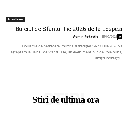
Actualitate
Bâlciul de Sfântul Ilie 2026 de la Lespezi
Admin Redactie
-
15/07/2026
0
Două zile de petrecere, muzică și tradiție! 19-20 iulie 2026 va
așteptăm la Bâlciul de Sfântul Ilie, un eveniment plin de voie bună,
artiști îndrăgiți...
STIRI
Stiri de ultima ora