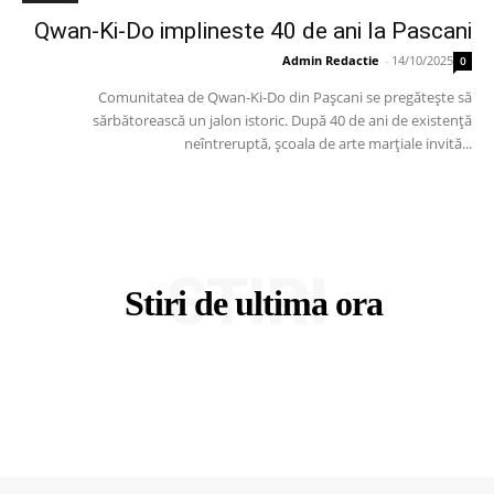
Qwan-Ki-Do implineste 40 de ani la Pascani
Admin Redactie
-
14/10/2025
0
Comunitatea de Qwan-Ki-Do din Pașcani se pregătește să
sărbătorească un jalon istoric. După 40 de ani de existență
neîntreruptă, școala de arte marțiale invită...
STIRI
Stiri de ultima ora