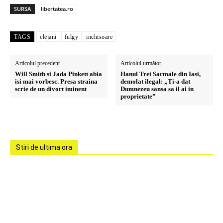
SURSA
libertatea.ro
TAGS
clejani
fulgy
inchisoare
Articolul precedent
Articolul următor
Will Smith si Jada Pinkett abia
Hanul Trei Sarmale din Iasi,
isi mai vorbesc. Presa straina
demolat ilegal: „Ti-a dat
scrie de un divort iminent
Dumnezeu sansa sa il ai in
proprietate”
Stiri de ultima ora