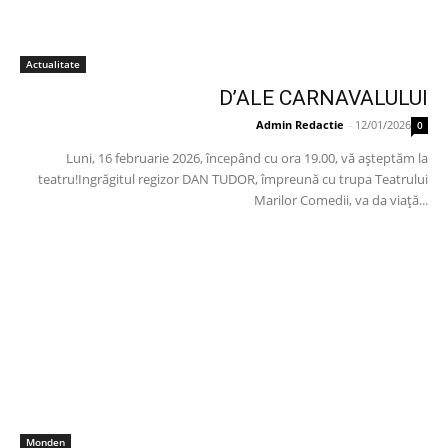
Actualitate
D’ALE CARNAVALULUI
Admin Redactie
-
12/01/2026
0
Luni, 16 februarie 2026, începând cu ora 19.00, vă așteptăm la
teatru!Ingrăgitul regizor DAN TUDOR, împreună cu trupa Teatrului
Marilor Comedii, va da viață...
Monden