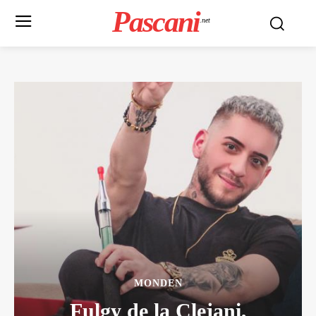
Pascani
.net
MONDEN
Fulgy de la Clejani,