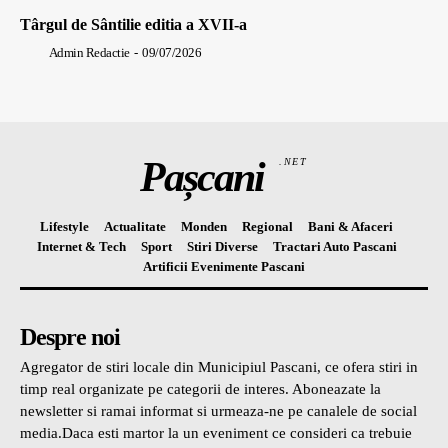
Târgul de Sântilie editia a XVII-a
Admin Redactie
-
09/07/2026
Pașcani
.NET
Lifestyle
Actualitate
Monden
Regional
Bani & Afaceri
Internet & Tech
Sport
Stiri Diverse
Tractari Auto Pascani
Artificii Evenimente Pascani
Despre noi
Agregator de stiri locale din Municipiul Pascani, ce ofera stiri in
timp real organizate pe categorii de interes. Aboneazate la
newsletter si ramai informat si urmeaza-ne pe canalele de social
media.Daca esti martor la un eveniment ce consideri ca trebuie