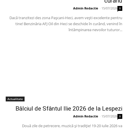
curand
Admin Redactie
-
15/07/2026
0
Dacă tranzitezi des zona Pașcani-Heci, avem vești excelente pentru
tine! Benzinăria AFJ Oil din Heci se deschide în curând, venind în
întâmpinarea nevoilor tuturor...
Actualitate
Bâlciul de Sfântul Ilie 2026 de la Lespezi
Admin Redactie
-
15/07/2026
0
Două zile de petrecere, muzică și tradiție! 19-20 iulie 2026 va