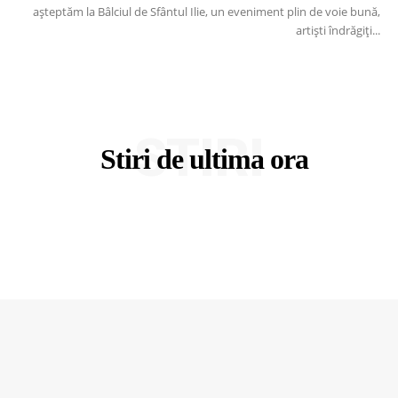
așteptăm la Bâlciul de Sfântul Ilie, un eveniment plin de voie bună,
artiști îndrăgiți...
STIRI
Stiri de ultima ora