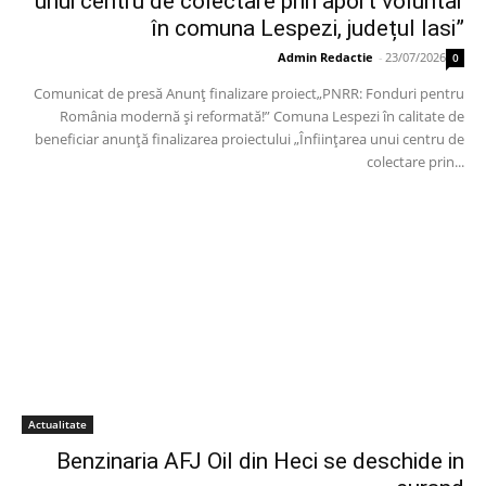
unui centru de colectare prin aport voluntar
în comuna Lespezi, județul Iasi”
Admin Redactie
-
23/07/2026
0
Comunicat de presă Anunț finalizare proiect„PNRR: Fonduri pentru
România modernă și reformată!” Comuna Lespezi în calitate de
beneficiar anunță finalizarea proiectului „Înființarea unui centru de
colectare prin...
Actualitate
Benzinaria AFJ Oil din Heci se deschide in