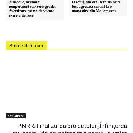
Ninsoare, bruma si
O refugiata din Ucraina ar fi
temperaturi sub zero grade.
fost agresata sexual la o
Avertizare meteo de vreme
manastire din Maramures
extrem de rece
Stiri de ultima ora
Actualitate
PNRR: Finalizarea proiectului „Înființarea