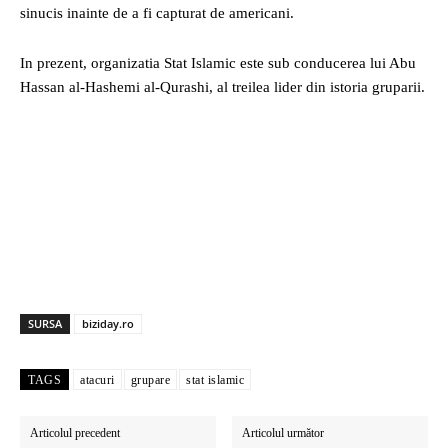
sinucis inainte de a fi capturat de americani.
In prezent, organizatia Stat Islamic este sub conducerea lui Abu
Hassan al-Hashemi al-Qurashi, al treilea lider din istoria gruparii.
SURSA
biziday.ro
TAGS
atacuri
grupare
stat islamic
Articolul precedent
Articolul următor