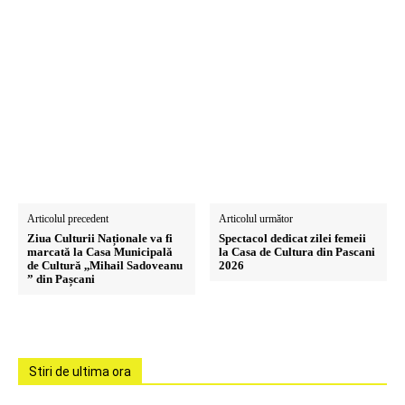
Articolul precedent
Articolul următor
Ziua Culturii Naționale va fi
Spectacol dedicat zilei femeii
marcată la Casa Municipală
la Casa de Cultura din Pascani
de Cultură ,,Mihail Sadoveanu
2026
” din Pașcani
Stiri de ultima ora