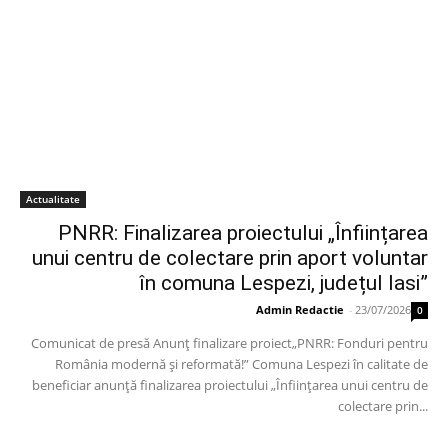
Actualitate
PNRR: Finalizarea proiectului „Înființarea
unui centru de colectare prin aport voluntar
în comuna Lespezi, județul Iasi”
Admin Redactie
-
23/07/2026
0
Comunicat de presă Anunț finalizare proiect„PNRR: Fonduri pentru
România modernă și reformată!” Comuna Lespezi în calitate de
beneficiar anunță finalizarea proiectului „Înființarea unui centru de
colectare prin...