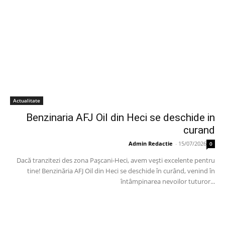
Actualitate
Benzinaria AFJ Oil din Heci se deschide in
curand
Admin Redactie
-
15/07/2026
0
Dacă tranzitezi des zona Pașcani-Heci, avem vești excelente pentru
tine! Benzinăria AFJ Oil din Heci se deschide în curând, venind în
întâmpinarea nevoilor tuturor...