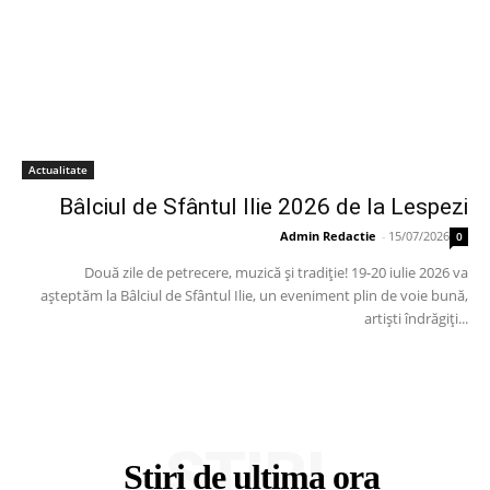
Actualitate
Bâlciul de Sfântul Ilie 2026 de la Lespezi
Admin Redactie
-
15/07/2026
0
Două zile de petrecere, muzică și tradiție! 19-20 iulie 2026 va
așteptăm la Bâlciul de Sfântul Ilie, un eveniment plin de voie bună,
artiști îndrăgiți...
STIRI
Stiri de ultima ora