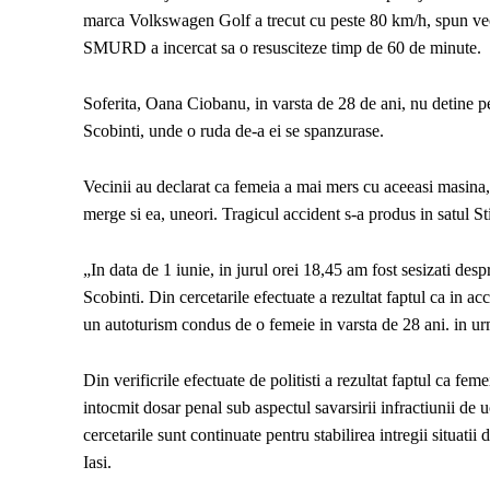
marca Volkswagen Golf a trecut cu peste 80 km/h, spun vecini
SMURD a incercat sa o resusciteze timp de 60 de minute.
Soferita, Oana Ciobanu, in varsta de 28 de ani, nu detine p
Scobinti, unde o ruda de-a ei se spanzurase.
Vecinii au declarat ca femeia a mai mers cu aceeasi masina, 
merge si ea, uneori. Tragicul accident s-a produs in satul S
„In data de 1 iunie, in jurul orei 18,45 am fost sesizati de
Scobinti. Din cercetarile efectuate a rezultat faptul ca in ac
un autoturism condus de o femeie in varsta de 28 ani. in ur
Din verificrile efectuate de politisti a rezultat faptul ca fe
intocmit dosar penal sub aspectul savarsirii infractiunii de
cercetarile sunt continuate pentru stabilirea intregii situatii
Iasi.