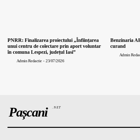
PNRR: Finalizarea proiectului „Înființarea
Benzinaria AF
unui centru de colectare prin aport voluntar
curand
în comuna Lespezi, județul Iasi”
Admin Redac
Admin Redactie
-
23/07/2026
Pașcani
.NET