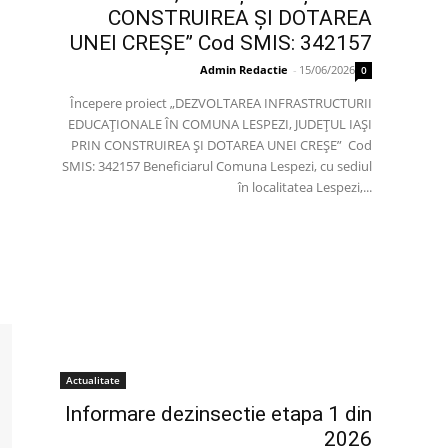
CONSTRUIREA ȘI DOTAREA
UNEI CREȘE” Cod SMIS: 342157
Admin Redactie
-
15/06/2026
0
Începere proiect „DEZVOLTAREA INFRASTRUCTURII
EDUCAȚIONALE ÎN COMUNA LESPEZI, JUDEȚUL IAȘI
PRIN CONSTRUIREA ȘI DOTAREA UNEI CREȘE” Cod
SMIS: 342157 Beneficiarul Comuna Lespezi, cu sediul
în localitatea Lespezi,...
Actualitate
Informare dezinsectie etapa 1 din
2026