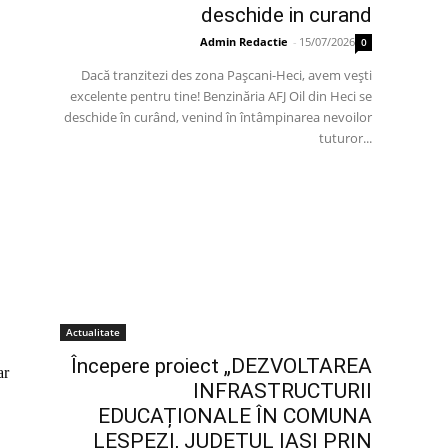
deschide in curand
Admin Redactie
-
15/07/2026
0
Dacă tranzitezi des zona Pașcani-Heci, avem vești
excelente pentru tine! Benzinăria AFJ Oil din Heci se
deschide în curând, venind în întâmpinarea nevoilor
tuturor...
Actualitate
Începere proiect „DEZVOLTAREA
ar
INFRASTRUCTURII
EDUCAȚIONALE ÎN COMUNA
LESPEZI, JUDEȚUL IAȘI PRIN