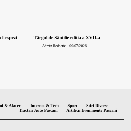
a Lespezi
Târgul de Sântilie editia a XVII-a
Admin Redactie
-
09/07/2026
ni & Afaceri
Internet & Tech
Sport
Stiri Diverse
Tractari Auto Pascani
Artificii Evenimente Pascani