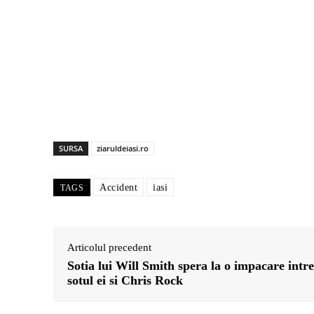
SURSA
ziaruldeiasi.ro
Accident
iasi
TAGS
Articolul precedent
Sotia lui Will Smith spera la o impacare intre
sotul ei si Chris Rock