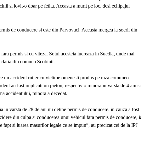
i si lovit-o doar pe fetita. Aceasta a murit pe loc, desi echipajul
ermis de conducere si este din Parvovaci. Aceasta mergea la socrii din
fara permis si cu viteza. Sotul acesteia lucreaza in Suedia, unde mai
ticlaria din comuna Scobinti.
spre un accident rutier cu victime omenesti produs pe raza comuneo
cident au fost implicati un pieton, respectiv o minora in varsta de 4 ani si
ma accidentului, minora a decedat.
meia in varsta de 28 de ani nu detine permis de conducere. in cauza a fost
 ucidere din culpa si conducerea unui vehicul fara permis de conducere, i
 de fapt si luarea masurilor legale ce se impun”, au precizat cei de la IPJ