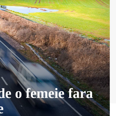
 de o femeie fara
e