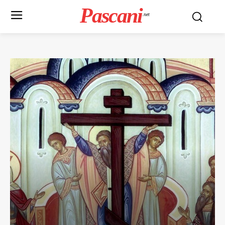
Pascani
.net