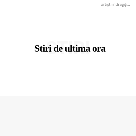
artiști îndrăgiți...
STIRI
Stiri de ultima ora