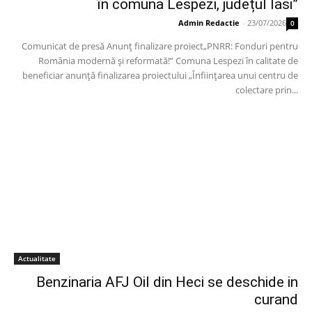
în comuna Lespezi, județul Iasi”
Admin Redactie
-
23/07/2026
0
Comunicat de presă Anunț finalizare proiect„PNRR: Fonduri pentru
România modernă și reformată!” Comuna Lespezi în calitate de
beneficiar anunță finalizarea proiectului „Înființarea unui centru de
colectare prin...
Actualitate
Benzinaria AFJ Oil din Heci se deschide in
curand