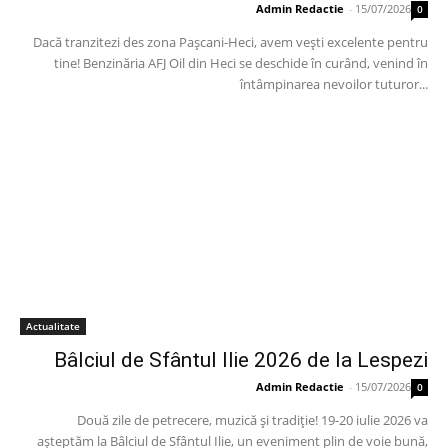
Admin Redactie
-
15/07/2026
0
Dacă tranzitezi des zona Pașcani-Heci, avem vești excelente pentru
tine! Benzinăria AFJ Oil din Heci se deschide în curând, venind în
întâmpinarea nevoilor tuturor...
Actualitate
Bâlciul de Sfântul Ilie 2026 de la Lespezi
Admin Redactie
-
15/07/2026
0
Două zile de petrecere, muzică și tradiție! 19-20 iulie 2026 va
așteptăm la Bâlciul de Sfântul Ilie, un eveniment plin de voie bună,