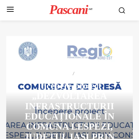
Pascani
.net
ACTUALITATE
REGIONAL
Începere proiect
„DEZVOLTAREA
INFRASTRUCTURII
EDUCAȚIONALE ÎN
COMUNA LESPEZI,
JUDEȚUL IAȘI PRIN