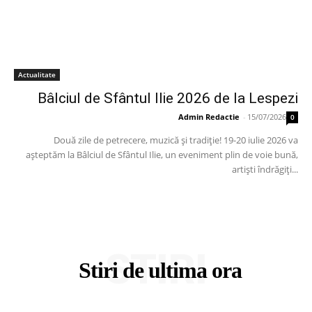
Actualitate
Bâlciul de Sfântul Ilie 2026 de la Lespezi
Admin Redactie
-
15/07/2026
0
Două zile de petrecere, muzică și tradiție! 19-20 iulie 2026 va
așteptăm la Bâlciul de Sfântul Ilie, un eveniment plin de voie bună,
artiști îndrăgiți...
STIRI
Stiri de ultima ora