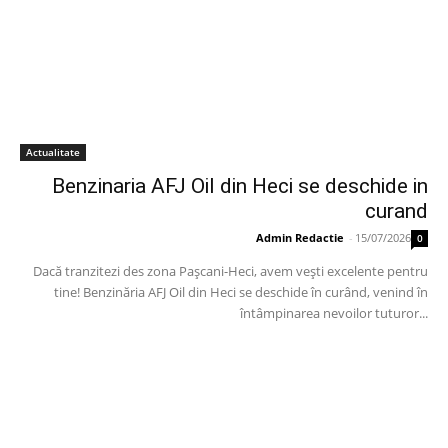
Actualitate
Benzinaria AFJ Oil din Heci se deschide in
curand
Admin Redactie
-
15/07/2026
0
Dacă tranzitezi des zona Pașcani-Heci, avem vești excelente pentru
tine! Benzinăria AFJ Oil din Heci se deschide în curând, venind în
întâmpinarea nevoilor tuturor...