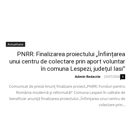
Actualitate
PNRR: Finalizarea proiectului „Înființarea
unui centru de colectare prin aport voluntar
în comuna Lespezi, județul Iasi”
Admin Redactie
-
23/07/2026
0
Comunicat de presă Anunț finalizare proiect„PNRR: Fonduri pentru
România modernă și reformată!” Comuna Lespezi în calitate de
beneficiar anunță finalizarea proiectului „Înființarea unui centru de
colectare prin...