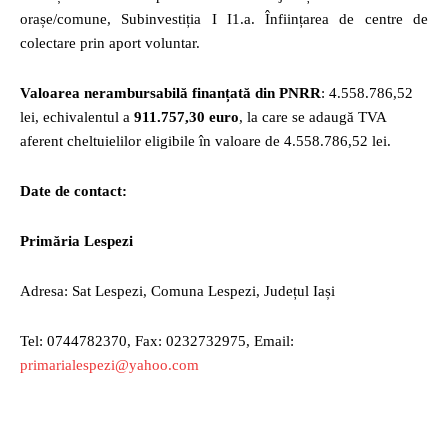
orașe/comune, Subinvestiția I I1.a. Înființarea de centre de
colectare prin aport voluntar.
Valoarea nerambursabilă finanțată din PNRR
: 4.558.786,52
lei, echivalentul a
911.757,30 euro
, la care se adaugă TVA
aferent cheltuielilor eligibile în valoare de 4.558.786,52 lei.
Date de contact:
Primăria Lespezi
Adresa: Sat Lespezi, Comuna Lespezi, Județul Iași
Tel: 0744782370, Fax: 0232732975, Email:
primarialespezi@yahoo.com