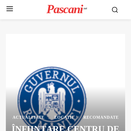
Pascani
.net
ACTUALITATE
LOCATII
RECOMANDATE
ÎNFIINȚARE CENTRU DE