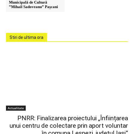
Municipală de Cultură
”Mihail Sadoveanu” Pașcani
Stiri de ultima ora
Actualitate
PNRR: Finalizarea proiectului „Înființarea
unui centru de colectare prin aport voluntar
în comuna Lespezi, județul Iasi”