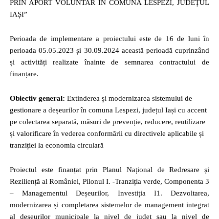
PRIN APORT VOLUNTAR ÎN COMUNA LESPEZI, JUDEȚUL
IAȘI”
Perioada de implementare a proiectului este de 16 de luni în
perioada 05.05.2023 și 30.09.2024 această perioadă cuprinzând
și activități realizate înainte de semnarea contractului de
finanțare.
Obiectiv general:
Extinderea și modernizarea sistemului de
gestionare a deșeurilor în comuna Lespezi, județul Iași cu accent
pe colectarea separată, măsuri de prevenție, reducere, reutilizare
și valorificare în vederea conformării cu directivele aplicabile și
tranziției la economia circulară
Proiectul este finanțat prin Planul Național de Redresare și
Reziliență al României, Pilonul I. -Tranziția verde, Componenta 3
– Managementul Deșeurilor, Investiția I1. Dezvoltarea,
modernizarea și completarea sistemelor de management integrat
al deșeurilor municipale la nivel de județ sau la nivel de