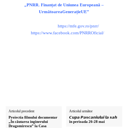
„PNRR. Finanțat de Uniunea Europeană –
UrmătoareaGenerațieUE”
https://mfe.gov.ro/pnrr/
https://www.facebook.com/PNRROficial/
Articolul precedent
Articolul următor
Proiectia filmului documentar
𝘾𝙪𝙥𝙖 𝙋𝙖𝙨𝙘𝙖𝙣𝙞𝙪𝙡𝙪𝙞 𝙡𝙖 𝙨𝙖𝙝
„În căutarea inginerului
în perioada 26-28 mai
Dragomirescu” la Casa