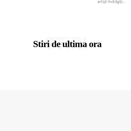
artiști îndrăgiți...
STIRI
Stiri de ultima ora