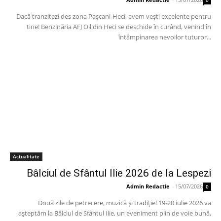
Dacă tranzitezi des zona Pașcani-Heci, avem vești excelente pentru
tine! Benzinăria AFJ Oil din Heci se deschide în curând, venind în
întâmpinarea nevoilor tuturor...
Actualitate
Bâlciul de Sfântul Ilie 2026 de la Lespezi
Admin Redactie
-
15/07/2026
0
Două zile de petrecere, muzică și tradiție! 19-20 iulie 2026 va
așteptăm la Bâlciul de Sfântul Ilie, un eveniment plin de voie bună,