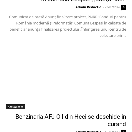
Admin Redactie
-
23/07/2026
0
Comunicat de presă Anunț finalizare proiect„PNRR: Fonduri pentru
România modernă și reformată!” Comuna Lespezi în calitate de
beneficiar anunță finalizarea proiectului „Înființarea unui centru de
colectare prin...
Actualitate
Benzinaria AFJ Oil din Heci se deschide in
curand
Admin Redactie
-
15/07/2026
0