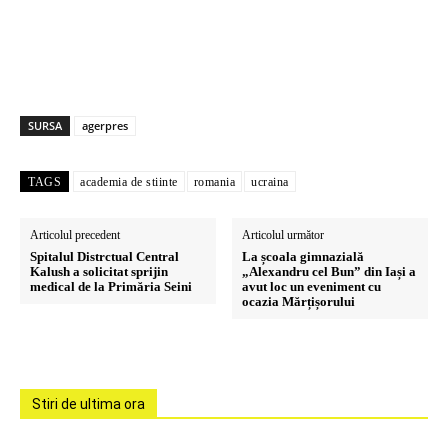
SURSA
agerpres
TAGS
academia de stiinte
romania
ucraina
Articolul precedent
Articolul următor
Spitalul Distrctual Central
La școala gimnazială
Kalush a solicitat sprijin
„Alexandru cel Bun” din Iași a
medical de la Primăria Seini
avut loc un eveniment cu
ocazia Mărțișorului
Stiri de ultima ora