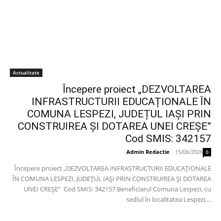
Actualitate
Începere proiect „DEZVOLTAREA
INFRASTRUCTURII EDUCAȚIONALE ÎN
COMUNA LESPEZI, JUDEȚUL IAȘI PRIN
CONSTRUIREA ȘI DOTAREA UNEI CREȘE”
Cod SMIS: 342157
Admin Redactie
-
15/06/2026
0
Începere proiect „DEZVOLTAREA INFRASTRUCTURII EDUCAȚIONALE
ÎN COMUNA LESPEZI, JUDEȚUL IAȘI PRIN CONSTRUIREA ȘI DOTAREA
UNEI CREȘE” Cod SMIS: 342157 Beneficiarul Comuna Lespezi, cu
sediul în localitatea Lespezi,...