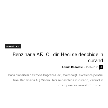
Actualitate
Benzinaria AFJ Oil din Heci se deschide in
curand
Admin Redactie
-
15/07/2026
0
Dacă tranzitezi des zona Pașcani-Heci, avem vești excelente pentru
tine! Benzinăria AFJ Oil din Heci se deschide în curând, venind în
întâmpinarea nevoilor tuturor...