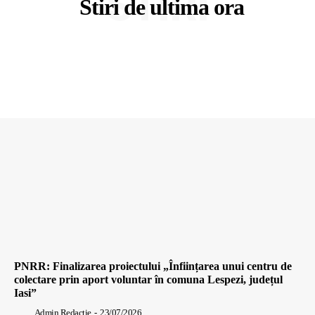
STIRI
Stiri de ultima ora
PNRR: Finalizarea proiectului „Înființarea unui centru de
colectare prin aport voluntar în comuna Lespezi, județul
Iasi”
Admin Redactie
-
23/07/2026