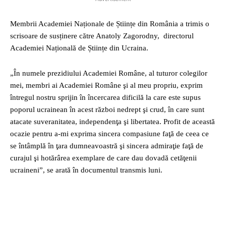
Membrii Academiei Naționale de Științe din România a trimis o
scrisoare de susținere către Anatoly Zagorodny, directorul
Academiei Națională de Științe din Ucraina.
„În numele prezidiului Academiei Române, al tuturor colegilor
mei, membri ai Academiei Române şi al meu propriu, exprim
întregul nostru sprijin în încercarea dificilă la care este supus
poporul ucrainean în acest război nedrept şi crud, în care sunt
atacate suveranitatea, independenţa şi libertatea. Profit de această
ocazie pentru a-mi exprima sincera compasiune faţă de ceea ce
se întâmplă în ţara dumneavoastră şi sincera admiraţie faţă de
curajul şi hotărârea exemplare de care dau dovadă cetăţenii
ucraineni”, se arată în documentul transmis luni.