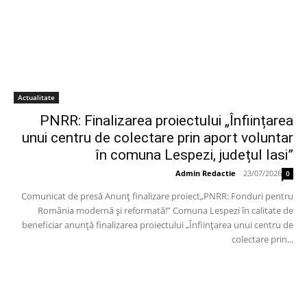
Actualitate
PNRR: Finalizarea proiectului „Înființarea
unui centru de colectare prin aport voluntar
în comuna Lespezi, județul Iasi”
Admin Redactie
-
23/07/2026
0
Comunicat de presă Anunț finalizare proiect„PNRR: Fonduri pentru
România modernă și reformată!” Comuna Lespezi în calitate de
beneficiar anunță finalizarea proiectului „Înființarea unui centru de
colectare prin...