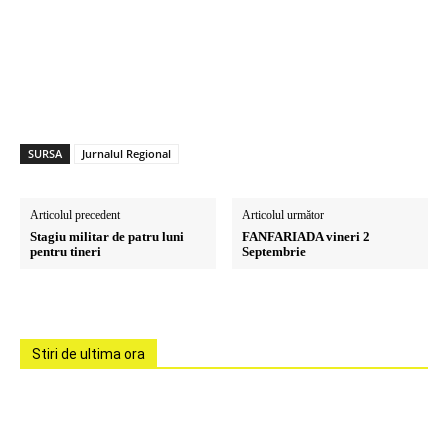
SURSA
Jurnalul Regional
Articolul precedent
Articolul următor
Stagiu militar de patru luni
FANFARIADA vineri 2
pentru tineri
Septembrie
Stiri de ultima ora