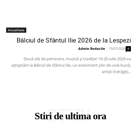
Actualitate
Bâlciul de Sfântul Ilie 2026 de la Lespezi
Admin Redactie
-
15/07/2026
0
Două zile de petrecere, muzică și tradiție! 19-20 iulie 2026 va
așteptăm la Bâlciul de Sfântul Ilie, un eveniment plin de voie bună,
artiști îndrăgiți...
STIRI
Stiri de ultima ora