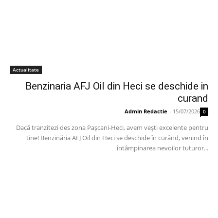
Actualitate
Benzinaria AFJ Oil din Heci se deschide in
curand
Admin Redactie
-
15/07/2026
0
Dacă tranzitezi des zona Pașcani-Heci, avem vești excelente pentru
tine! Benzinăria AFJ Oil din Heci se deschide în curând, venind în
întâmpinarea nevoilor tuturor...